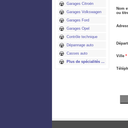
Garages Citroën
Nom e
Garages Volkswagen
ou tit
Garages Ford
Adres
Garages Opel
Contrôle technique
Dépar
Dépannage auto
Casses auto
Ville
*
Plus de spécialités ...
Télép