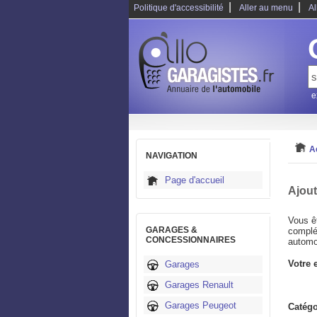
|
|
Politique d'accessibilité
Aller au menu
Al
e
A
NAVIGATION
Page d'accueil
Ajout
Vous ê
GARAGES &
complé
CONCESSIONNAIRES
automob
Votre 
Garages
Garages Renault
Garages Peugeot
Catég