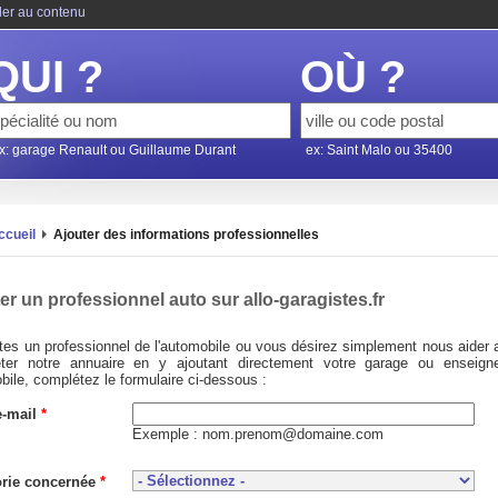
ler au contenu
QUI ?
OÙ ?
x: garage Renault ou Guillaume Durant
ex: Saint Malo ou 35400
ccueil
Ajouter des informations professionnelles
er un professionnel auto sur allo-garagistes.fr
tes un professionnel de l'automobile ou vous désirez simplement nous aider 
ter notre annuaire en y ajoutant directement votre garage ou enseign
ile, complétez le formulaire ci-dessous :
e-mail
*
Exemple : nom.prenom@domaine.com
orie concernée
*