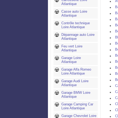
A
Atlantique
B
Casse auto Loire
B
Atlantique
B
Contrôle technique
B
Loire Atlantique
B
Dépannage auto Loire
B
Atlantique
B
Feu vert Loire
B
Atlantique
B
Garage Loire
B
Atlantique
B
Garage Alfa Romeo
Loire Atlantique
B
B
Garage Audi Loire
Atlantique
C
C
Garage BMW Loire
Atlantique
C
C
Garage Camping Car
Loire Atlantique
C
Garage Chevrolet Loire
C