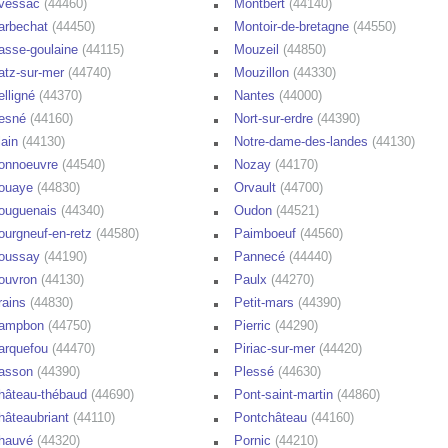
vessac
(44460)
Montbert
(44140)
arbechat
(44450)
Montoir-de-bretagne
(44550)
asse-goulaine
(44115)
Mouzeil
(44850)
atz-sur-mer
(44740)
Mouzillon
(44330)
elligné
(44370)
Nantes
(44000)
esné
(44160)
Nort-sur-erdre
(44390)
lain
(44130)
Notre-dame-des-landes
(44130)
onnoeuvre
(44540)
Nozay
(44170)
ouaye
(44830)
Orvault
(44700)
ouguenais
(44340)
Oudon
(44521)
ourgneuf-en-retz
(44580)
Paimboeuf
(44560)
oussay
(44190)
Pannecé
(44440)
ouvron
(44130)
Paulx
(44270)
rains
(44830)
Petit-mars
(44390)
ampbon
(44750)
Pierric
(44290)
arquefou
(44470)
Piriac-sur-mer
(44420)
asson
(44390)
Plessé
(44630)
hâteau-thébaud
(44690)
Pont-saint-martin
(44860)
hâteaubriant
(44110)
Pontchâteau
(44160)
hauvé
(44320)
Pornic
(44210)