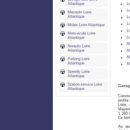
Atlantique
L
L
Maxauto Loire
Atlantique
L
L
Midas Loire Atlantique
L
Moto-école Loire
L
Atlantique
M
Norauto Loire
Atlantique
M
M
Parking Loire
Atlantique
M
Speedy Loire
Atlantique
Station-service Loire
Garag
Atlantique
Comme 
profite
Loire,
Mayen
1 260 
Ce ter
Au quo