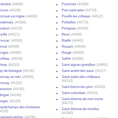
héméré
(44680)
Pornichet
(44380)
lisson
(44190)
Port-saint-père
(44710)
orcoué-sur-logne
(44650)
Pouillé-les-côteaux
(44522)
ordemais
(44360)
Préfailles
(44770)
ouëron
(44220)
Prinquiau
(44260)
ouffé
(44521)
Rezé
(44400)
rossac
(44160)
Riaillé
(44440)
erval
(44590)
Rouans
(44640)
onges
(44480)
Rougé
(44660)
refféac
(44530)
Saffré
(44390)
rbray
(44110)
Saint-aignan-grandlieu
(44860)
ay-de-bretagne
(44130)
Saint-andré-des-eaux
(44117)
resnay-en-retz
(44580)
Saint-aubin-des-châteaux
(44110)
rossay
(44320)
Saint-brevin-les-pins
(44250)
eneston
(44140)
Saint-colomban
(44310)
étigné
(44190)
Saint-étienne-de-mer-morte
orges
(44190)
(44270)
randchamps-des-fontaines
Saint-étienne-de-montluc
44119)
(44360)
uémené-penfao
(44290)