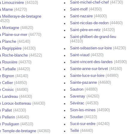
Saint-michel-chef-chef
(44730)
a Limouzinière
(44310)
Saint-molf
(44350)
a Marne
(44270)
Saint-nazaire
(44600)
a Meilleraye-de-bretagne
44520)
Saint-nicolas-de-redon
(44460)
a Montagne
(44620)
Saint-père-en-retz
(44320)
a Plaine-sur-mer
(44770)
Saint-philbert-de-grand-lieu
(44310)
a Planche
(44140)
Saint-sébastien-sur-loire
(44230)
a Regrippière
(44330)
Saint-viaud
(44320)
a Roche-blanche
(44522)
Saint-vincent-des-landes
(44590)
a Rouxière
(44370)
Sainte-anne-sur-brivet
(44160)
a Turballe
(44420)
Sainte-luce-sur-loire
(44980)
e Bignon
(44140)
Sainte-pazanne
(44680)
e Cellier
(44850)
Sautron
(44880)
e Croisic
(44490)
Savenay
(44260)
e Landreau
(44430)
Sévérac
(44530)
e Loroux-bottereau
(44430)
Sion-les-mines
(44590)
e Pallet
(44330)
Soudan
(44110)
e Pellerin
(44640)
Sucé-sur-erdre
(44240)
e Pouliguen
(44510)
Teillé
(44440)
e Temple-de-bretagne
(44360)