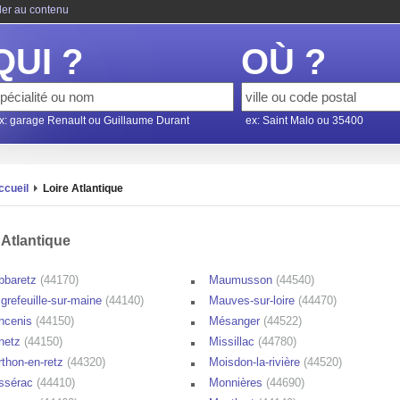
ler au contenu
QUI ?
OÙ ?
x: garage Renault ou Guillaume Durant
ex: Saint Malo ou 35400
ccueil
Loire Atlantique
 Atlantique
bbaretz
(44170)
Maumusson
(44540)
igrefeuille-sur-maine
(44140)
Mauves-sur-loire
(44470)
ncenis
(44150)
Mésanger
(44522)
netz
(44150)
Missillac
(44780)
rthon-en-retz
(44320)
Moisdon-la-rivière
(44520)
ssérac
(44410)
Monnières
(44690)