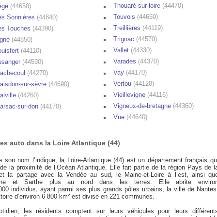
Thouaré-sur-loire
(44470)
egé
(44650)
Touvois
(44650)
es Sorinières
(44840)
Treillières
(44119)
es Touches
(44390)
Trignac
(44570)
igné
(44850)
Vallet
(44330)
ouisfert
(44110)
Varades
(44370)
usanger
(44590)
Vay
(44170)
achecoul
(44270)
Vertou
(44120)
aisdon-sur-sèvre
(44690)
Vieillevigne
(44116)
alville
(44260)
Vigneux-de-bretagne
(44360)
arsac-sur-don
(44170)
Vue
(44640)
es auto dans la Loire Atlantique (44)
son nom l’indique, la Loire-Atlantique (44) est un département français qu
 de la proximité de l’Océan Atlantique. Elle fait partie de la région Pays de l
 et la partage avec la Vendée au sud, le Maine-et-Loire à l’est, ainsi qu
ne et Sarthe plus au nord dans les terres. Elle abrite enviro
000 individus, ayant parmi ses plus grands pôles urbains, la ville de Nantes
ritoire d’environ 6 800 km² est divisé en 221 communes.
tidien, les résidents comptent sur leurs véhicules pour leurs différent