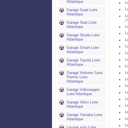
Atlantique
L
L
Garage Saab Loire
Atlantique
L
(
Garage Seat Loire
L
Atlantique
L
Garage Skoda Loire
Atlantique
L
L
Garage Smart Loire
Atlantique
L
L
Garage Toyota Loire
Atlantique
L
L
Garage Voitures Sans
Permis Loire
L
Atlantique
L
Garage Volkswagen
L
Loire Atlantique
L
Garage Volvo Loire
L
Atlantique
L
Garage Yamaha Loire
L
Atlantique
L
Lavage auto Loire