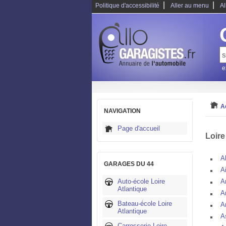
|
|
Politique d'accessibilité
Aller au menu
Al
e
A
NAVIGATION
Page d'accueil
Loire
A
GARAGES DU 44
A
Auto-école Loire
A
Atlantique
A
Bateau-école Loire
A
Atlantique
A
Carrosserie Loire