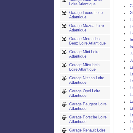
Loire Atlantique
G
Garage Lexus Loire
G
Atlantique
H
Garage Mazda Loire
H
Atlantique
H
Garage Mercedes
I
Benz Loire Atlantique
I
Garage Mini Loire
J
Atlantique
J
Garage Mitsubishi
L
Loire Atlantique
L
Garage Nissan Loire
L
Atlantique
L
Garage Opel Loire
L
Atlantique
L
Garage Peugeot Loire
L
Atlantique
L
Garage Porsche Loire
Atlantique
L
L
Garage Renault Loire