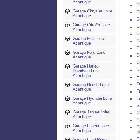
Atlantique
C
Garage Chrysler Loire
C
Atlantique
C
Garage Citroën Loire
C
Atlantique
C
Garage Fiat Loire
C
Atlantique
C
Garage Ford Loire
D
Atlantique
D
Garage Harley
D
Davidson Loire
Atlantique
E
F
Garage Honda Loire
Atlantique
F
Garage Hyundai Loire
F
Atlantique
G
Garage Jaguar Loire
G
Atlantique
G
Garage Lancia Loire
G
Atlantique
(
G
Garage Land Rover