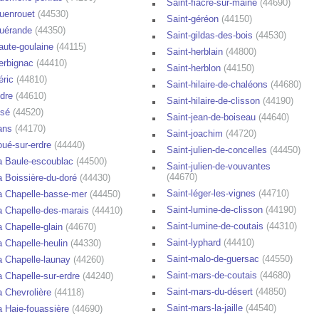
Saint-fiacre-sur-maine
(44690)
uenrouet
(44530)
Saint-géréon
(44150)
uérande
(44350)
Saint-gildas-des-bois
(44530)
aute-goulaine
(44115)
Saint-herblain
(44800)
erbignac
(44410)
Saint-herblon
(44150)
éric
(44810)
Saint-hilaire-de-chaléons
(44680)
ndre
(44610)
Saint-hilaire-de-clisson
(44190)
ssé
(44520)
Saint-jean-de-boiseau
(44640)
ans
(44170)
Saint-joachim
(44720)
oué-sur-erdre
(44440)
Saint-julien-de-concelles
(44450)
a Baule-escoublac
(44500)
Saint-julien-de-vouvantes
(44670)
a Boissière-du-doré
(44430)
Saint-léger-les-vignes
(44710)
a Chapelle-basse-mer
(44450)
Saint-lumine-de-clisson
(44190)
a Chapelle-des-marais
(44410)
Saint-lumine-de-coutais
(44310)
a Chapelle-glain
(44670)
Saint-lyphard
(44410)
a Chapelle-heulin
(44330)
Saint-malo-de-guersac
(44550)
a Chapelle-launay
(44260)
Saint-mars-de-coutais
(44680)
a Chapelle-sur-erdre
(44240)
Saint-mars-du-désert
(44850)
a Chevrolière
(44118)
Saint-mars-la-jaille
(44540)
a Haie-fouassière
(44690)