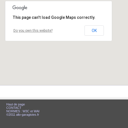
This page can't load Google Maps correctly.
This page can't load Google Maps correctly.
OK
OK
Do you own this website?
Do you own this website?
Haut de page
CONTACT
NORMES : W3C et WAI
©2011 allo-garagistes.fr