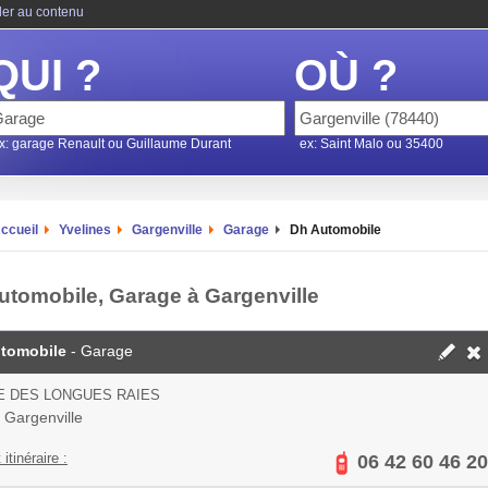
ler au contenu
QUI ?
OÙ ?
x: garage Renault ou Guillaume Durant
ex: Saint Malo ou 35400
ccueil
Yvelines
Gargenville
Garage
Dh Automobile
utomobile, Garage à Gargenville
tomobile
- Garage
E DES LONGUES RAIES
 Gargenville
 itinéraire :
06 42 60 46 20