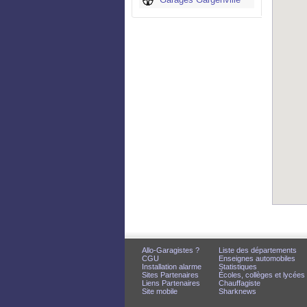
Allo-Garagistes ?
Liste des départements
CGU
Enseignes automobiles
Installation alarme
Statistiques
Sites Partenaires
Écoles, collèges et lycées
Liens Partenaires
Chauffagiste
Site mobile
Sharknews