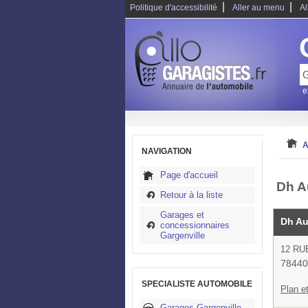
|
|
Politique d'accessibilité
Aller au menu
Al
e
A
NAVIGATION
Page d'accueil
Dh A
Retour à la liste
Garages et
Dh Au
concessionnaires
Gargenville
12 RU
78440
SPECIALISTE AUTOMOBILE
Plan et
Garages Gargenville