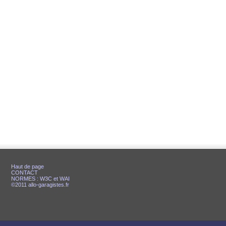
Haut de page
CONTACT
NORMES : W3C et WAI
©2011 allo-garagistes.fr