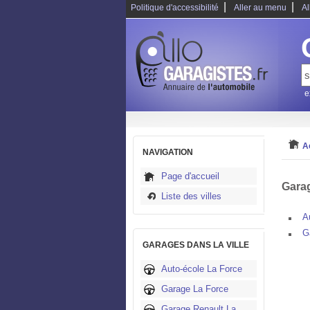
|
|
Politique d'accessibilité
Aller au menu
Al
e
A
NAVIGATION
Page d'accueil
Garag
Liste des villes
A
G
GARAGES DANS LA VILLE
Auto-école La Force
Garage La Force
Garage Renault La