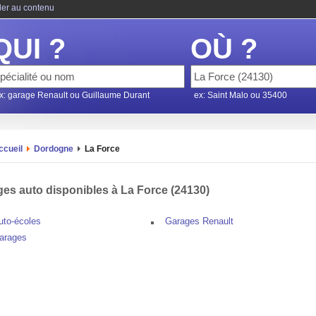
ler au contenu
QUI ?
OÙ ?
x: garage Renault ou Guillaume Durant
ex: Saint Malo ou 35400
ccueil
Dordogne
La Force
es auto disponibles à La Force (24130)
uto-écoles
Garages Renault
arages