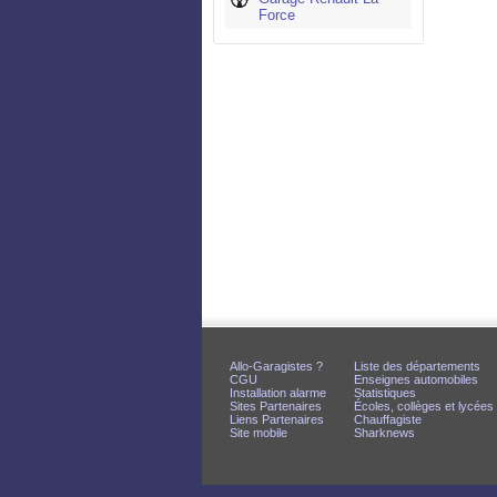
Force
Allo-Garagistes ?
Liste des départements
CGU
Enseignes automobiles
Installation alarme
Statistiques
Sites Partenaires
Écoles, collèges et lycées
Liens Partenaires
Chauffagiste
Site mobile
Sharknews