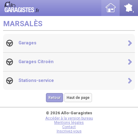
MARSALÈS
Garages
Garages Citroën
Stations-service
Retour
Haut de page
© 2026 Allo-Garagistes
Accéder à la version bureau
Mentions légales
Contact
Inscrivez-vous