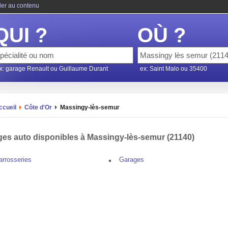
ler au contenu
QUI ?
OÙ ?
x: garage Renault ou Guillaume Durant
ex: Saint Malo ou 35400
ccueil
Côte d'Or
Massingy-lès-semur
es auto disponibles à Massingy-lès-semur (21140)
arrosseries
Garages