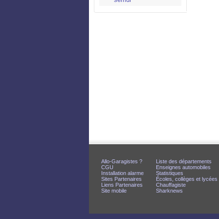
Allo-Garagistes ?
Liste des départements
CGU
Enseignes automobiles
Installation alarme
Statistiques
Sites Partenaires
Écoles, collèges et lycées
Liens Partenaires
Chauffagiste
Site mobile
Sharknews