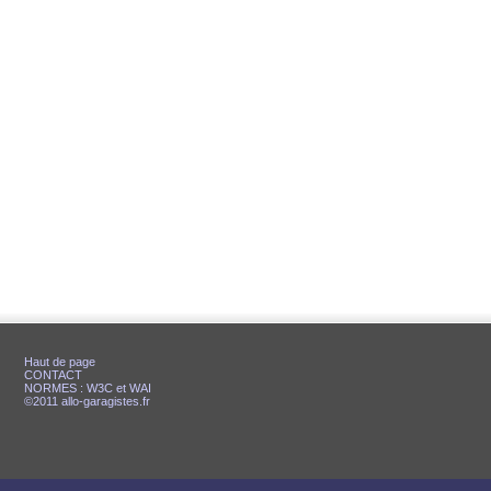
Haut de page
CONTACT
NORMES : W3C et WAI
©2011 allo-garagistes.fr