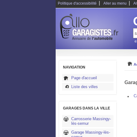
|
|
Politique d'accessibilité
Aller au menu
Al
e
A
NAVIGATION
Page d'accueil
Garag
Liste des villes
C
GARAGES DANS LA VILLE
Carrosserie Massingy-
lès-semur
Garage Massingy-lès-
semur