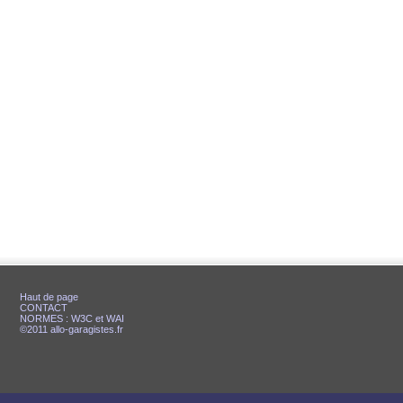
Haut de page
CONTACT
NORMES : W3C et WAI
©2011 allo-garagistes.fr