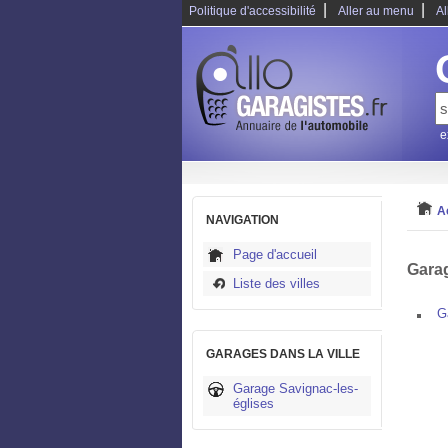
|
|
Politique d'accessibilité
Aller au menu
Al
e
A
NAVIGATION
Page d'accueil
Garag
Liste des villes
G
GARAGES DANS LA VILLE
Garage Savignac-les-
églises