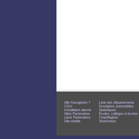
Allo-Garagistes ?
Liste des départements
CGU
Enseignes automobiles
Installation alarme
Statistiques
Sites Partenaires
Écoles, collèges et lycées
Liens Partenaires
Chauffagiste
Site mobile
Sharknews