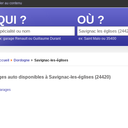
ler au contenu
QUI ?
OÙ ?
x: garage Renault ou Guillaume Durant
ex: Saint Malo ou 35400
ccueil
Dordogne
Savignac-les-églises
es auto disponibles à Savignac-les-églises (24420)
arages