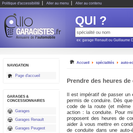
|
|
Politique d'accessibilité
Aller au menu
Aller au contenu
QUI ?
ex: garage Renault ou Guillaume 
Accueil
spécialités
auto-e
NAVIGATION
Page d'accueil
Prendre des heures de 
Il est impératif de passer un
GARAGES &
permis de conduire. Dès que
CONCESSIONNAIRES
code de la route (et même 
Garages
action : la conduite. Pour m
proposent des heures de con
Garages Renault
aider à vous mettre en cond
Garages Peugeot
de conduite dans une auto-é