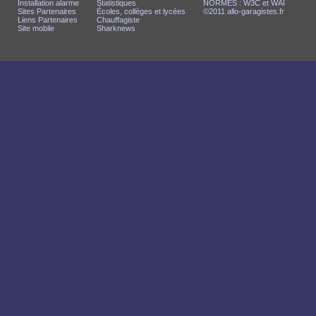
Installation alarme
Statistiques
NORMES : W3C et WAI
Sites Partenaires
Écoles, collèges et lycées
©2011 allo-garagistes.fr
Liens Partenaires
Chauffagiste
Site mobile
Sharknews