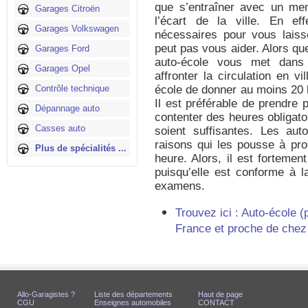
que s’entraîner avec un me
Garages Citroën
l’écart de la ville. En eff
Garages Volkswagen
nécessaires pour vous laiss
peut pas vous aider. Alors qu
Garages Ford
auto-école vous met dans 
Garages Opel
affronter la circulation en vi
Contrôle technique
école de donner au moins 20 
Il est préférable de prendre 
Dépannage auto
contenter des heures obligatoi
Casses auto
soient suffisantes. Les aut
raisons qui les pousse à pr
Plus de spécialités ...
heure. Alors, il est fortemen
puisqu’elle est conforme à l
examens.
Trouvez ici : Auto-école 
France et proche de chez
Allo-Garagistes ?
Liste des départements
Haut de page
CGU
Enseignes automobiles
CONTACT