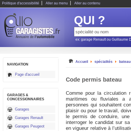
|
|
Politique d'accessibilité
Aller au menu
Aller au contenu
QUI ?
ex: garage Renault ou Guillaume 
Accueil
spécialités
bateau
NAVIGATION
Page d'accueil
Code permis bateau
Comme pour la circulation ro
GARAGES &
maritimes ou fluviales a 
CONCESSIONNAIRES
personnes qui souhaitent con
Garages
plaisir ou pour le travail, do
le permis de conduire, une
Garages Renault
interroger le candidat sur s
Garages Peugeot
en vigueur relative à l’utilisa