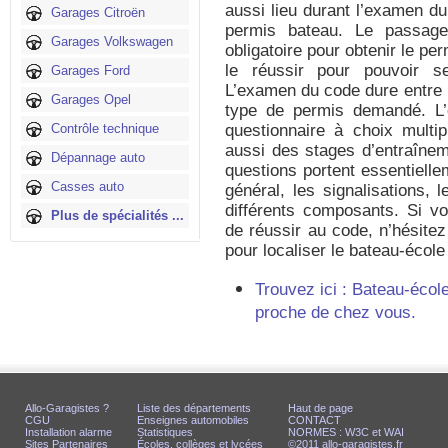
aussi lieu durant l’examen du
Garages Citroën
permis bateau. Le passag
Garages Volkswagen
obligatoire pour obtenir le per
le réussir pour pouvoir s
Garages Ford
L’examen du code dure entre 1
Garages Opel
type de permis demandé. L’
Contrôle technique
questionnaire à choix multi
aussi des stages d’entraîne
Dépannage auto
questions portent essentielle
Casses auto
général, les signalisations,
différents composants. Si 
Plus de spécialités ...
de réussir au code, n’hésitez
pour localiser le bateau-école
Trouvez ici : Bateau-écol
proche de chez vous.
Allo-Garagistes ?
Liste des départements
Haut de page
CGU
Enseignes automobiles
CONTACT
Installation alarme
Statistiques
NORMES : W3C et WAI
Sites Partenaires
Écoles, collèges et lycées
©2011 allo-garagistes.fr