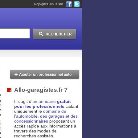
Rejoignez-nous sur
Allo-garagistes.fr ?
?
e
Il s'agit d'un
annuaire
gratuit
r
pour les professionnels
ciblant
e
uniquement le
domaine de
e
l'automobile, des garages et des
.
concessionnaires
proposant un
t
accès rapide aux informations à
r
travers des modes de
a
recherches assistés.
n