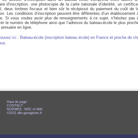
ire d’inscription, une photocopie de la carte nationale d’identité, un certifica
l, deux timbres fiscaux et bien sûr le récépissé du paiement du coût de l
on. Les conditions d’inscription peuvent être différentes d’un établissement 
re. Si vous voulez avoir plus de renseignements à ce sujet, n’hésitez pas 
rer le numéro de téléphone ainsi que l’adresse du bateau-école le plus proch
 annuaire en ligne.
rouvez ici : Bateau-école (inscription bateau école) en France et proche de c
ous.
Haut de page
CONTACT
NORMES : W3C et WAI
©2011 allo-garagistes.fr