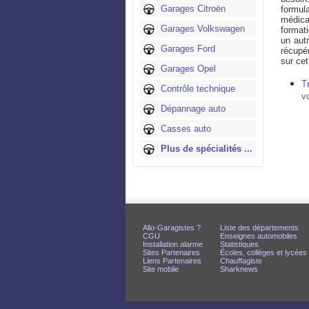
Garages Citroën
formula
médica
Garages Volkswagen
formati
un aut
Garages Ford
récupé
sur cet
Garages Opel
T
Contrôle technique
v
Dépannage auto
Casses auto
Plus de spécialités ...
Allo-Garagistes ?
Liste des départements
CGU
Enseignes automobiles
Installation alarme
Statistiques
Sites Partenaires
Écoles, collèges et lycées
Liens Partenaires
Chauffagiste
Site mobile
Sharknews