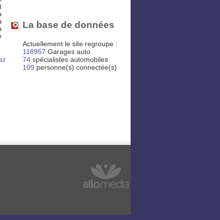
t
a
à
La base de données
à
e
Actuellement le site regroupe :
118957
Garages auto
74
spécialistes automobiles
hez
109
personne(s) connectée(s)