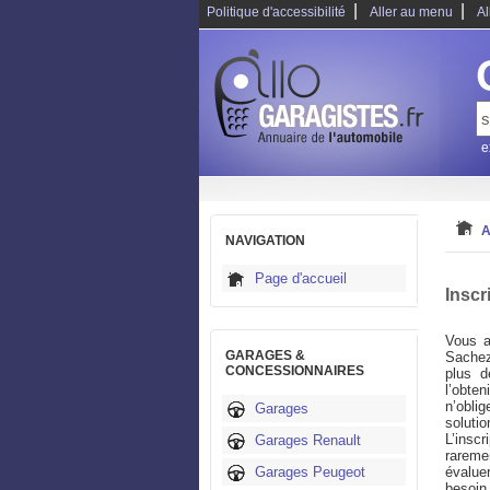
|
|
Politique d'accessibilité
Aller au menu
Al
e
A
NAVIGATION
Page d'accueil
Inscr
Vous a
GARAGES &
Sachez
CONCESSIONNAIRES
plus d
l’obte
n’obli
Garages
soluti
L’insc
Garages Renault
rareme
Garages Peugeot
évalue
besoin