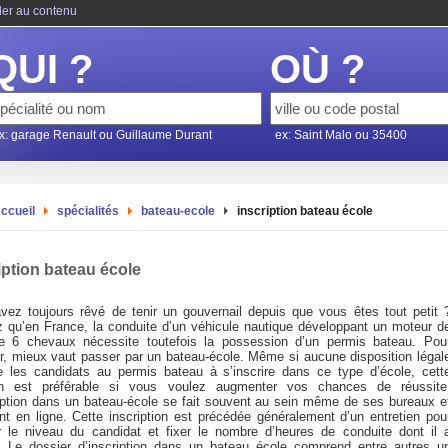
ler au contenu
QUI ?
OÙ ?
x: garage Renault ou Guillaume Durant
ex: Saint Malo ou 35400
ccueil
spécialités
bateau-ecole
inscription bateau école
iption bateau école
vez toujours rêvé de tenir un gouvernail depuis que vous êtes tout petit 
 qu’en France, la conduite d’un véhicule nautique développant un moteur d
e 6 chevaux nécessite toutefois la possession d’un permis bateau. Pou
nir, mieux vaut passer par un bateau-école. Même si aucune disposition légal
ge les candidats au permis bateau à s’inscrire dans ce type d’école, cett
on est préférable si vous voulez augmenter vos chances de réussite
ription dans un bateau-école se fait souvent au sein même de ses bureaux e
nt en ligne. Cette inscription est précédée généralement d’un entretien pou
r le niveau du candidat et fixer le nombre d’heures de conduite dont il 
. Le dossier d’inscription dans un bateau école comprend entre autres u