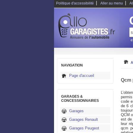
|
|
Politique d'accessibilité
Aller au menu
Al
e
A
NAVIGATION
Page d'accueil
Qcm 
L’obte
GARAGES &
permis
CONCESSIONNAIRES
code es
de 6 ch
toujou
Garages
QCM ou
est de
Garages Renault
leur r
Garages Peugeot
qcm pe
relati