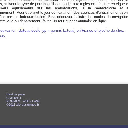
es, suivant le type de permis qu’il demande, aux règles de sécurité en vigueur
ivers équipements sur les embarcations, à la météorologie et 
onnement. Pour être prêt le jour de l’examen, des séances d’entraînement son
ées par les bateaux-écoles. Pour découvrir la liste des écoles de navigatio
tre ville ou département, faites un tour sur cet annuaire en ligne.
rouvez ici : Bateau-école (qcm permis bateau) en France et proche de chez
ous.
Haut de page
CONTACT
NORMES : W3C et WAI
©2011 allo-garagistes.fr