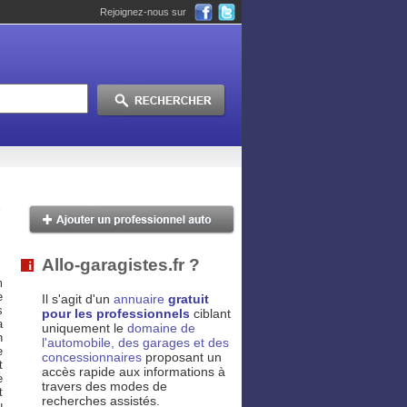
Rejoignez-nous sur
Allo-garagistes.fr ?
m
e
Il s'agit d'un
annuaire
gratuit
s
pour les professionnels
ciblant
a
uniquement le
domaine de
n
l'automobile, des garages et des
e
concessionnaires
proposant un
t
accès rapide aux informations à
e
travers des modes de
t
recherches assistés.
u