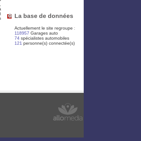
,
à
t
La base de données
n
Actuellement le site regroupe :
118957
Garages auto
74
spécialistes automobiles
121
personne(s) connectée(s)