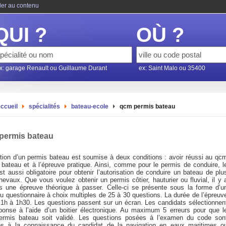
ler au contenu
QUI ?
OÙ ?
x: garage Renault ou Guillaume Durant
ex: Saint Malo ou 35400
ccueil
spécialités
bateau-ecole
qcm permis bateau
permis bateau
ntion d’un permis bateau est soumise à deux conditions : avoir réussi au qc
 bateau et à l’épreuve pratique. Ainsi, comme pour le permis de conduire, l
t aussi obligatoire pour obtenir l’autorisation de conduire un bateau de plu
evaux. Que vous voulez obtenir un permis côtier, hauturier ou fluvial, il y 
rs une épreuve théorique à passer. Celle-ci se présente sous la forme d’u
 questionnaire à choix multiples de 25 à 30 questions. La durée de l’épreuv
 1h à 1h30. Les questions passent sur un écran. Les candidats sélectionnen
éponse à l’aide d’un boitier électronique. Au maximum 5 erreurs pour que l
rmis bateau soit validé. Les questions posées à l’examen du code son
ves à la connaissance du candidat de la navigation en eaux maritimes o