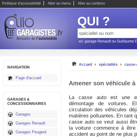
|
|
Politique d'accessibilité
Aller au menu
Aller au contenu
QUI ?
ex: garage Renault ou Guillaume 
Accueil
spécialités
casse-
NAVIGATION
Page d'accueil
Amener son véhicule à 
La casse auto est une en
GARAGES &
démontage de voitures. E
CONCESSIONNAIRES
circulation des véhicules déj
Garages
matières polluantes. En tant q
casse auto se veut aussi êtr
Garages Renault
la voiture commence à être 
Garages Peugeot
accident au point de ne plus p