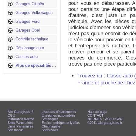
pour vous en débarrasser. A
Garages Citroën
pour certains une étape diffi
Garages Volkswagen
d’autres, c’est juste un pa
véhicule. Avec les pièces qu’
Garages Ford
judicieux d’amener son véhicu
Garages Opel
n’est pas qu’un endroit de dé
Contrôle technique
le véhicule pour pouvoir en ti
et l’entreprise les rachète.
Dépannage auto
trouver preneur et se paient
Casses auto
neuves du commerce. C’est 
trouve pas une pièce particul
Plus de spécialités ...
Trouvez ici : Casse auto 
France et proche de chez
Allo-Garagistes ?
Liste des départements
Haut de page
CGU
Enseignes automobiles
CONTACT
Installation alarme
Statistiques
NORMES : W3C et WAI
Sites Partenaires
Écoles, collèges et lycées
©2011 allo-garagistes.fr
Liens Partenaires
Chauffagiste
Site mobile
Sharknews