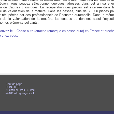
région, vous pouvez sélectionner quelques adresses dans cet annuaire e
ou ou d'autres classiques. La récupération des pièces est intégrée dans l
que de valorisation de la matière. Dans les casses, plus de 50 000 pièces pa
t récupérées par des professionnels de l’industrie automobile. Dans le mêm
pe de la valorisation de la matière, les casses se donnent aussi l’objecti
ner les éléments polluants.
rouvez ici : Casse auto (attache remorque en casse auto) en France et proch
e chez vous.
Haut de page
CONTACT
NORMES : W3C et WAI
©2011 allo-garagistes.fr