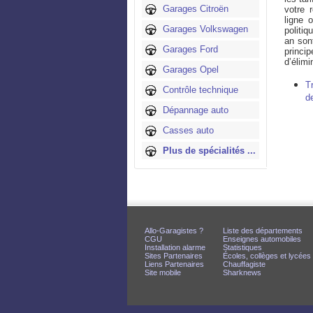
Garages Citroën
votre 
ligne 
Garages Volkswagen
politi
an son
Garages Ford
princi
d’élimi
Garages Opel
T
Contrôle technique
d
Dépannage auto
Casses auto
Plus de spécialités ...
Allo-Garagistes ?
Liste des départements
CGU
Enseignes automobiles
Installation alarme
Statistiques
Sites Partenaires
Écoles, collèges et lycées
Liens Partenaires
Chauffagiste
Site mobile
Sharknews