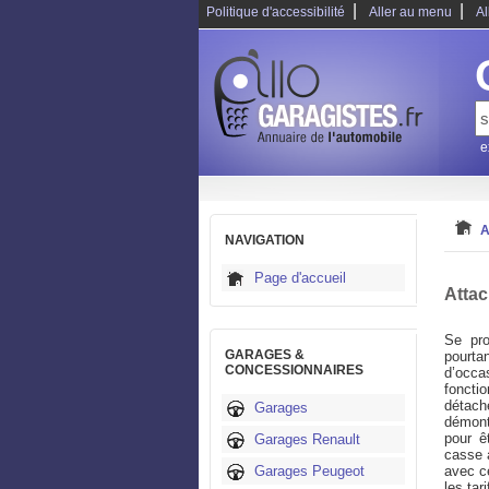
|
|
Politique d'accessibilité
Aller au menu
Al
e
A
NAVIGATION
Page d'accueil
Atta
Se pro
GARAGES &
pourta
CONCESSIONNAIRES
d’occas
foncti
détach
Garages
démont
pour ê
Garages Renault
casse a
Garages Peugeot
avec c
les tar