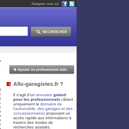
Rejoignez-nous sur
o
Allo-garagistes.fr ?
t
s
Il s'agit d'un
annuaire
gratuit
i
pour les professionnels
ciblant
s
uniquement le
domaine de
e
l'automobile, des garages et des
e
concessionnaires
proposant un
n
accès rapide aux informations à
o
travers des modes de
r
recherches assistés.
e