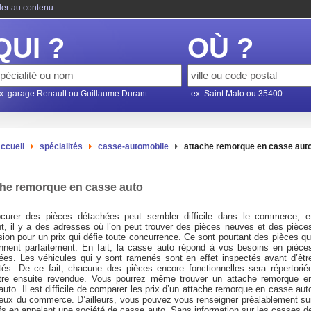
ler au contenu
QUI ?
OÙ ?
x: garage Renault ou Guillaume Durant
ex: Saint Malo ou 35400
ccueil
spécialités
casse-automobile
attache remorque en casse aut
che remorque en casse auto
curer des pièces détachées peut sembler difficile dans le commerce, e
nt, il y a des adresses où l’on peut trouver des pièces neuves et des pièce
ion pour un prix qui défie toute concurrence. Ce sont pourtant des pièces qu
onnent parfaitement. En fait, la casse auto répond à vos besoins en pièce
ées. Les véhicules qui y sont ramenés sont en effet inspectés avant d’êtr
és. De ce fait, chacune des pièces encore fonctionnelles sera répertorié
tre ensuite revendue. Vous pourrez même trouver un attache remorque e
uto. Il est difficile de comparer les prix d’un attache remorque en casse aut
eux du commerce. D’ailleurs, vous pouvez vous renseigner préalablement su
ifs en appelant une société de casse auto. Sans information sur les casses d