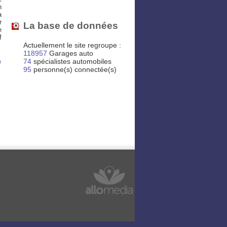
n
a
r
La base de données
e
f
Actuellement le site regroupe :
118957
Garages auto
74
spécialistes automobiles
e
95
personne(s) connectée(s)