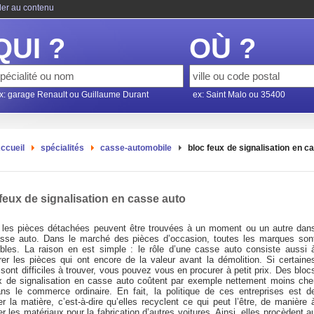
ler au contenu
QUI ?
OÙ ?
x: garage Renault ou Guillaume Durant
ex: Saint Malo ou 35400
ccueil
spécialités
casse-automobile
bloc feux de signalisation en c
feux de signalisation en casse auto
 les pièces détachées peuvent être trouvées à un moment ou un autre dan
sse auto. Dans le marché des pièces d’occasion, toutes les marques son
ibles. La raison en est simple : le rôle d’une casse auto consiste aussi 
rer les pièces qui ont encore de la valeur avant la démolition. Si certaine
sont difficiles à trouver, vous pouvez vous en procurer à petit prix. Des bloc
x de signalisation en casse auto coûtent par exemple nettement moins che
ns le commerce ordinaire. En fait, la politique de ces entreprises est d
er la matière, c’est-à-dire qu’elles recyclent ce qui peut l’être, de manière 
ser les matériaux pour la fabrication d’autres voitures. Ainsi, elles procèdent a