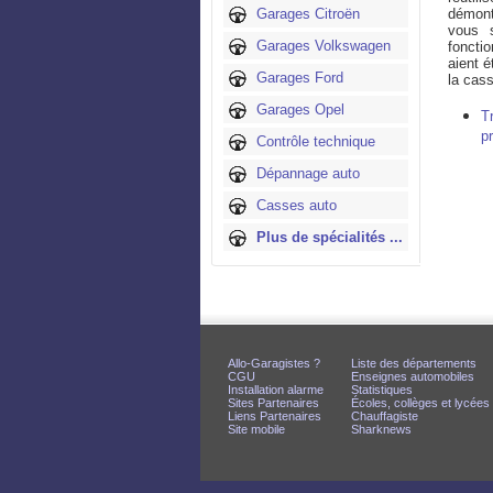
Garages Citroën
démont
vous 
Garages Volkswagen
foncti
aient é
Garages Ford
la cass
Garages Opel
T
p
Contrôle technique
Dépannage auto
Casses auto
Plus de spécialités ...
Allo-Garagistes ?
Liste des départements
CGU
Enseignes automobiles
Installation alarme
Statistiques
Sites Partenaires
Écoles, collèges et lycées
Liens Partenaires
Chauffagiste
Site mobile
Sharknews