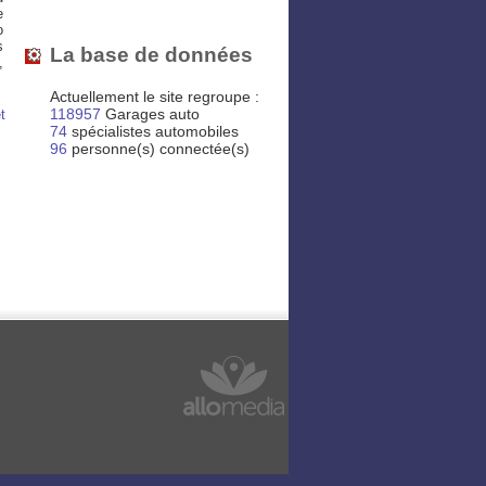
e
o
s
La base de données
,
Actuellement le site regroupe :
118957
Garages auto
t
74
spécialistes automobiles
96
personne(s) connectée(s)