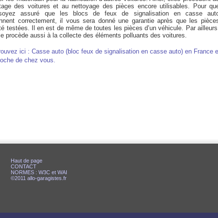
age des voitures et au nettoyage des pièces encore utilisables. Pour qu
soyez assuré que les blocs de feux de signalisation en casse aut
onnent correctement, il vous sera donné une garantie après que les pièce
té testées. Il en est de même de toutes les pièces d’un véhicule. Par ailleurs
e procède aussi à la collecte des éléments polluants des voitures.
rouvez ici : Casse auto (bloc feux de signalisation en casse auto) en France e
roche de chez vous.
Haut de page
CONTACT
NORMES : W3C et WAI
©2011 allo-garagistes.fr