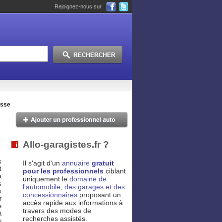
Rejoignez-nous sur
asse
Allo-garagistes.fr ?
s
Il s'agit d'un
annuaire
gratuit
t
pour les professionnels
ciblant
à
uniquement le
domaine de
s
l'automobile, des garages et des
s
concessionnaires
proposant un
r
accès rapide aux informations à
e
travers des modes de
à
recherches assistés.
u