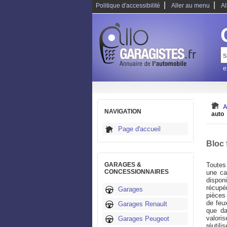
|
|
Politique d'accessibilité
Aller au menu
Al
e
A
NAVIGATION
auto
Page d'accueil
Bloc 
GARAGES &
Toutes
CONCESSIONNAIRES
une ca
dispon
récupé
Garages
pièces 
de feu
Garages Renault
que da
valoris
Garages Peugeot
réutili