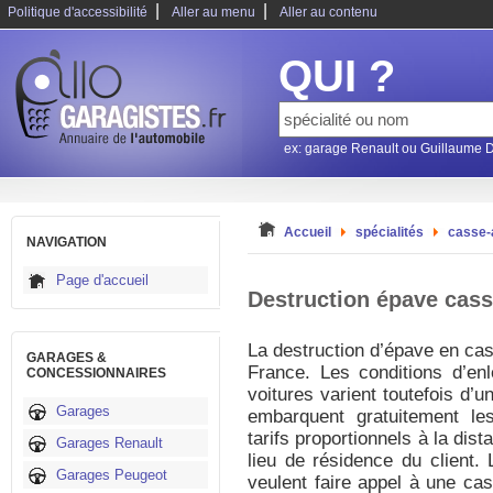
|
|
Politique d'accessibilité
Aller au menu
Aller au contenu
QUI ?
ex: garage Renault ou Guillaume 
Accueil
spécialités
casse-
NAVIGATION
Page d'accueil
Destruction épave cass
La destruction d’épave en cas
GARAGES &
France. Les conditions d’e
CONCESSIONNAIRES
voitures varient toutefois d’u
Garages
embarquent gratuitement le
tarifs proportionnels à la dist
Garages Renault
lieu de résidence du client. 
Garages Peugeot
veulent faire appel à une ca