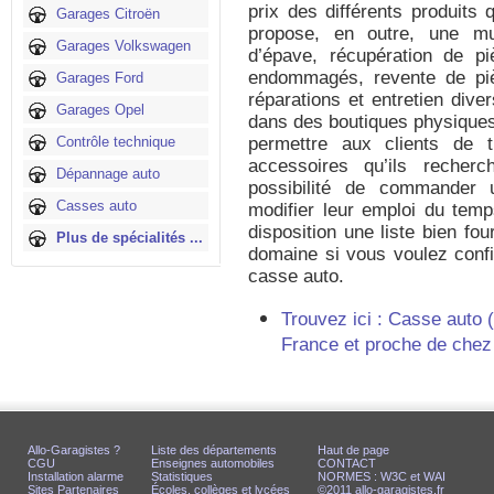
prix des différents produits 
Garages Citroën
propose, en outre, une mul
Garages Volkswagen
d’épave, récupération de p
endommagés, revente de piè
Garages Ford
réparations et entretien dive
Garages Opel
dans des boutiques physiques 
Contrôle technique
permettre aux clients de 
accessoires qu’ils recher
Dépannage auto
possibilité de commander 
Casses auto
modifier leur emploi du temp
disposition une liste bien fo
Plus de spécialités ...
domaine si vous voulez confi
casse auto.
Trouvez ici : Casse auto 
France et proche de chez
Allo-Garagistes ?
Liste des départements
Haut de page
CGU
Enseignes automobiles
CONTACT
Installation alarme
Statistiques
NORMES : W3C et WAI
Sites Partenaires
Écoles, collèges et lycées
©2011 allo-garagistes.fr