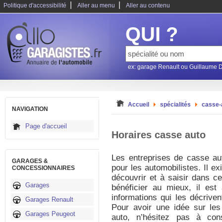
|
|
Politique d'accessibilité
Aller au menu
Aller au contenu
QUI ?
ex: garage Renault ou Guillaume 
Accueil
spécialités
casse-
NAVIGATION
Page d'accueil
Horaires casse auto
Les entreprises de casse aut
GARAGES &
pour les automobilistes. Il ex
CONCESSIONNAIRES
découvrir et à saisir dans c
Garages
bénéficier au mieux, il est 
informations qui les décriven
Garages Renault
Pour avoir une idée sur les
Garages Peugeot
auto, n’hésitez pas à con