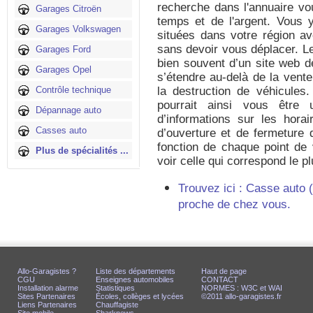
recherche dans l'annuaire vo
Garages Citroën
temps et de l'argent. Vous 
Garages Volkswagen
situées dans votre région ave
sans devoir vous déplacer. L
Garages Ford
bien souvent d’un site web dé
Garages Opel
s’étendre au-delà de la vent
Contrôle technique
la destruction de véhicules
pourrait ainsi vous être 
Dépannage auto
d’informations sur les hora
Casses auto
d’ouverture et de fermeture 
fonction de chaque point de v
Plus de spécialités ...
voir celle qui correspond le p
Trouvez ici : Casse auto 
proche de chez vous.
Allo-Garagistes ?
Liste des départements
Haut de page
CGU
Enseignes automobiles
CONTACT
Installation alarme
Statistiques
NORMES : W3C et WAI
Sites Partenaires
Écoles, collèges et lycées
©2011 allo-garagistes.fr
Liens Partenaires
Chauffagiste