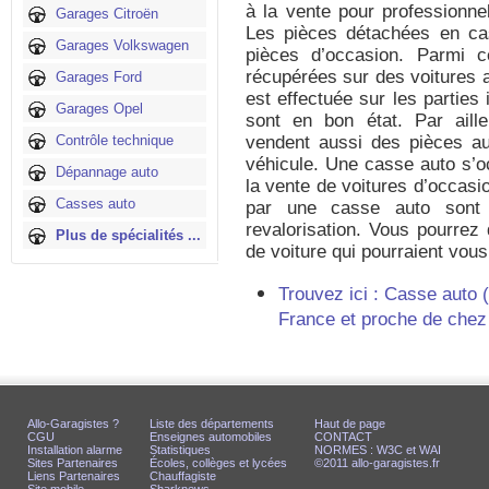
à la vente pour professionnel
Garages Citroën
Les pièces détachées en ca
Garages Volkswagen
pièces d’occasion. Parmi ce
récupérées sur des voitures 
Garages Ford
est effectuée sur les parties i
Garages Opel
sont en bon état. Par ail
Contrôle technique
vendent aussi des pièces au
véhicule. Une casse auto s’o
Dépannage auto
la vente de voitures d’occasi
Casses auto
par une casse auto sont
revalorisation. Vous pourre
Plus de spécialités ...
de voiture qui pourraient vou
Trouvez ici : Casse auto 
France et proche de chez
Allo-Garagistes ?
Liste des départements
Haut de page
CGU
Enseignes automobiles
CONTACT
Installation alarme
Statistiques
NORMES : W3C et WAI
Sites Partenaires
Écoles, collèges et lycées
©2011 allo-garagistes.fr
Liens Partenaires
Chauffagiste