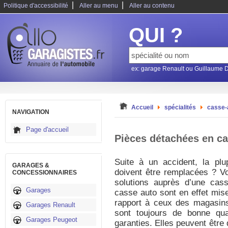
|
|
Politique d'accessibilité
Aller au menu
Aller au contenu
QUI ?
ex: garage Renault ou Guillaume 
Accueil
spécialités
casse-
NAVIGATION
Page d'accueil
Pièces détachées en ca
Suite à un accident, la plu
GARAGES &
doivent être remplacées ? V
CONCESSIONNAIRES
solutions auprès d’une cas
Garages
casse auto sont en effet mise
rapport à ceux des magasin
Garages Renault
sont toujours de bonne qua
Garages Peugeot
garanties. Elles peuvent être 