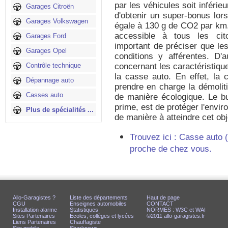
par les véhicules soit inféri
Garages Citroën
d'obtenir un super-bonus lors
Garages Volkswagen
égale à 130 g de CO2 par km.
accessible à tous les cito
Garages Ford
important de préciser que les
Garages Opel
conditions y afférentes. D'
Contrôle technique
concernant les caractéristiqu
la casse auto. En effet, la c
Dépannage auto
prendre en charge la démolit
Casses auto
de manière écologique. Le but
prime, est de protéger l'enviro
Plus de spécialités ...
de manière à atteindre cet obj
Trouvez ici : Casse auto 
proche de chez vous.
Allo-Garagistes ?
Liste des départements
Haut de page
CGU
Enseignes automobiles
CONTACT
Installation alarme
Statistiques
NORMES : W3C et WAI
Sites Partenaires
Écoles, collèges et lycées
©2011 allo-garagistes.fr
Liens Partenaires
Chauffagiste