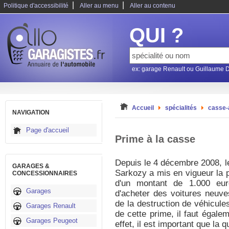
|
|
Politique d'accessibilité
Aller au menu
Aller au contenu
QUI ?
ex: garage Renault ou Guillaume 
Accueil
spécialités
casse-
NAVIGATION
Page d'accueil
Prime à la casse
Depuis le 4 décembre 2008, le
GARAGES &
Sarkozy a mis en vigueur la p
CONCESSIONNAIRES
d'un montant de 1.000 eur
Garages
d'acheter des voitures neuve
de la destruction de véhicule
Garages Renault
de cette prime, il faut égale
Garages Peugeot
effet, il est important que la