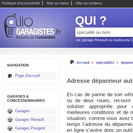
|
|
Politique d'accessibilité
Aller au menu
Aller au contenu
QUI ?
ex: garage Renault ou Guillaume 
Accueil
spécialités
depann
NAVIGATION
Page d'accueil
Adresse dépanneur aut
En cas de panne de son véhic
GARAGES &
ou de deux roues, recourir
CONCESSIONNAIRES
solution appropriée pour
Garages
meilleures conditions et de 
situation, comme vous avez 
Garages Renault
temps l’adresse du dépanneur
Garages Peugeot
en ligne s’avère donc un outil