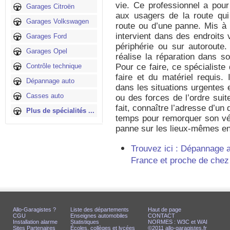
vie. Ce professionnel a pour
Garages Citroën
aux usagers de la route qui
Garages Volkswagen
route ou d’une panne. Mis à 
intervient dans des endroits 
Garages Ford
périphérie ou sur autoroute.
Garages Opel
réalise la réparation dans so
Contrôle technique
Pour ce faire, ce spécialiste
faire et du matériel requis.
Dépannage auto
dans les situations urgentes 
Casses auto
ou des forces de l’ordre sui
fait, connaître l’adresse d’u
Plus de spécialités ...
temps pour remorquer son véh
panne sur les lieux-mêmes e
Trouvez ici : Dépannage 
France et proche de chez
Allo-Garagistes ?
Liste des départements
Haut de page
CGU
Enseignes automobiles
CONTACT
Installation alarme
Statistiques
NORMES : W3C et WAI
Sites Partenaires
Écoles, collèges et lycées
©2011 allo-garagistes.fr