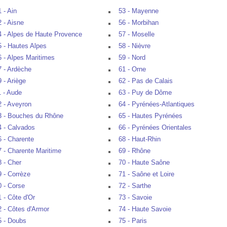
 - Ain
53 - Mayenne
2 - Aisne
56 - Morbihan
4 - Alpes de Haute Provence
57 - Moselle
5 - Hautes Alpes
58 - Nièvre
6 - Alpes Maritimes
59 - Nord
7 - Ardèche
61 - Orne
9 - Ariège
62 - Pas de Calais
1 - Aude
63 - Puy de Dôme
2 - Aveyron
64 - Pyrénées-Atlantiques
3 - Bouches du Rhône
65 - Hautes Pyrénées
4 - Calvados
66 - Pyrénées Orientales
6 - Charente
68 - Haut-Rhin
7 - Charente Maritime
69 - Rhône
8 - Cher
70 - Haute Saône
9 - Corrèze
71 - Saône et Loire
0 - Corse
72 - Sarthe
1 - Côte d'Or
73 - Savoie
2 - Côtes d'Armor
74 - Haute Savoie
5 - Doubs
75 - Paris