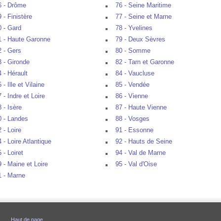
6 - Drôme
76 - Seine Maritime
 - Finistère
77 - Seine et Marne
0 - Gard
78 - Yvelines
1 - Haute Garonne
79 - Deux Sèvres
2 - Gers
80 - Somme
3 - Gironde
82 - Tarn et Garonne
4 - Hérault
84 - Vaucluse
 - Ille et Vilaine
85 - Vendée
 - Indre et Loire
86 - Vienne
 - Isère
87 - Haute Vienne
0 - Landes
88 - Vosges
 - Loire
91 - Essonne
 - Loire Atlantique
92 - Hauts de Seine
 - Loiret
94 - Val de Marne
9 - Maine et Loire
95 - Val d'Oise
1 - Marne
Haut de page