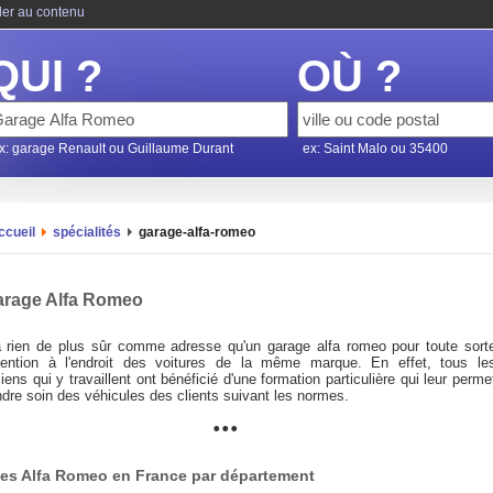
ler au contenu
QUI ?
OÙ ?
x: garage Renault ou Guillaume Durant
ex: Saint Malo ou 35400
ccueil
spécialités
garage-alfa-romeo
rage Alfa Romeo
 a rien de plus sûr comme adresse qu'un garage alfa romeo pour toute sort
rvention à l'endroit des voitures de la même marque. En effet, tous le
iens qui y travaillent ont bénéficié d'une formation particulière qui leur perme
ndre soin des véhicules des clients suivant les normes.
...
s, dans un garage alfa romeo, tous les accessoires et toutes les pièces don
priétaire peut avoir besoin pour entretenir sa voiture sont disponible
atement.
es Alfa Romeo en France par département