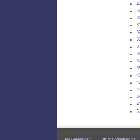
2
29
3
3
3
3
3
35
37
38
4
42
44
45
4
5
Allo-Garagistes ?
Liste des départements