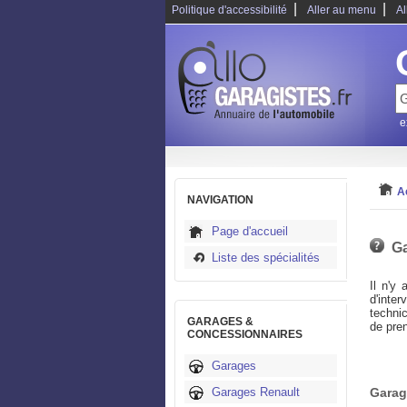
|
|
Politique d'accessibilité
Aller au menu
Al
e
A
NAVIGATION
Page d'accueil
Ga
Liste des spécialités
Il n'y
d'inte
technic
GARAGES &
de pre
CONCESSIONNAIRES
De plu
Garages
un pro
immédi
Garages Renault
Garag