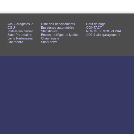
Allo-Garagistes ?
Liste des départements
Haut de page
CGU
Enseignes automobiles
CONTACT
Installation alarme
Statistiques
NORMES : W3C et WAI
Sites Partenaires
Écoles, collèges et lycées
©2011 allo-garagistes.fr
Liens Partenaires
Chauffagiste
Site mobile
Sharknews