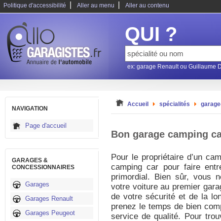
|
|
Politique d'accessibilité
Aller au menu
Aller au contenu
QUI ?
ex: garage Renault ou Guillaume 
Accueil
spécialités
garage
NAVIGATION
Page d'accueil
Bon garage camping ca
Pour le propriétaire d’un ca
GARAGES &
camping car pour faire entr
CONCESSIONNAIRES
primordial. Bien sûr, vous 
Garages
votre voiture au premier gara
de votre sécurité et de la lo
Garages Renault
prenez le temps de bien compa
Garages Peugeot
service de qualité. Pour tro