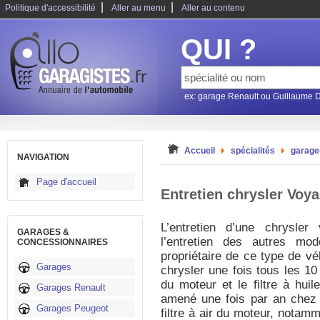
|
|
Politique d'accessibilité
Aller au menu
Aller au contenu
QUI ?
ex: garage Renault ou Guillaume 
Accueil
spécialités
garage
NAVIGATION
Page d'accueil
Entretien chrysler Voy
L’entretien d’une chrysle
GARAGES &
l’entretien des autres mo
CONCESSIONNAIRES
propriétaire de ce type de vé
Garages
chrysler une fois tous les 10
du moteur et le filtre à huil
Garages Renault
amené une fois par an chez d
Garages Peugeot
filtre à air du moteur, notamm