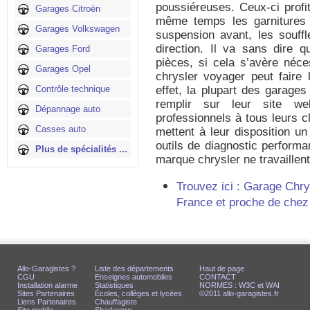
poussiéreuses. Ceux-ci profit
Garages Citroën
même temps les garnitures 
Garages Volkswagen
suspension avant, les souffl
direction. Il va sans dire q
Garages Ford
pièces, si cela s’avère néces
Garages Opel
chrysler voyager peut faire 
Contrôle technique
effet, la plupart des garages
remplir sur leur site we
Dépannage auto
professionnels à tous leurs c
Casses auto
mettent à leur disposition un
outils de diagnostic performan
Plus de spécialités ...
marque chrysler ne travaillent
Trouvez ici : Garage Chry
France et proche de chez
Allo-Garagistes ?
Liste des départements
Haut de page
CGU
Enseignes automobiles
CONTACT
Installation alarme
Statistiques
NORMES : W3C et WAI
Sites Partenaires
Écoles, collèges et lycées
©2011 allo-garagistes.fr
Liens Partenaires
Chauffagiste