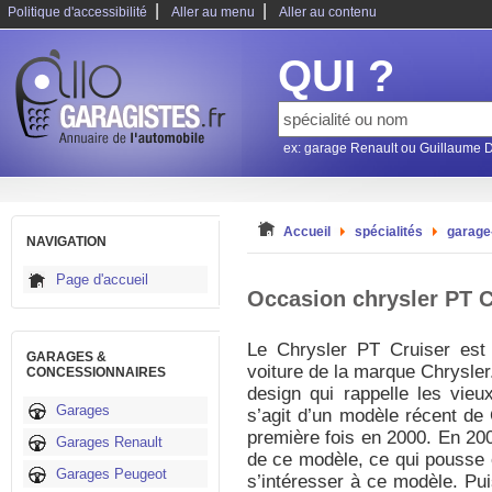
|
|
Politique d'accessibilité
Aller au menu
Aller au contenu
QUI ?
ex: garage Renault ou Guillaume 
Accueil
spécialités
garage
NAVIGATION
Page d'accueil
Occasion chrysler PT C
Le Chrysler PT Cruiser est
GARAGES &
voiture de la marque Chrysler.
CONCESSIONNAIRES
design qui rappelle les vieux
Garages
s’agit d’un modèle récent de C
première fois en 2000. En 200
Garages Renault
de ce modèle, ce qui pousse 
Garages Peugeot
s’intéresser à ce modèle. Puis