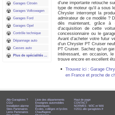
d’une importante retouche sur
Garages Citroën
type de moteur qu’il a sous l
Garages Volkswagen
Chrysler interrompt la prod
admirateur de ce modèle ? Dé
Garages Ford
dès maintenant, grâce à c
Garages Opel
d’acquisition de cette voit
Contrôle technique
concessionnaire ou le garag
Avant d’acheter votre futur v
Dépannage auto
d’un Chrysler PT Cruiser neuf
Casses auto
PT Cruiser. Sachez qu’un gar
intéressant, en occasion, l
Plus de spécialités ...
trouve encore en excellent éta
Trouvez ici : Garage Chry
en France et proche de c
Allo-Garagistes ?
Liste des départements
Haut de page
CGU
Enseignes automobiles
CONTACT
Installation alarme
Statistiques
NORMES : W3C et WAI
Sites Partenaires
Écoles, collèges et lycées
©2011 allo-garagistes.fr
Liens Partenaires
Chauffagiste