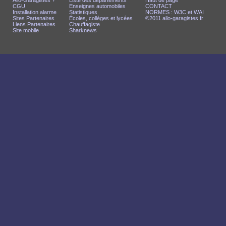
Allo-Garagistes ?
Liste des départements
Haut de page
CGU
Enseignes automobiles
CONTACT
Installation alarme
Statistiques
NORMES : W3C et WAI
Sites Partenaires
Écoles, collèges et lycées
©2011 allo-garagistes.fr
Liens Partenaires
Chauffagiste
Site mobile
Sharknews