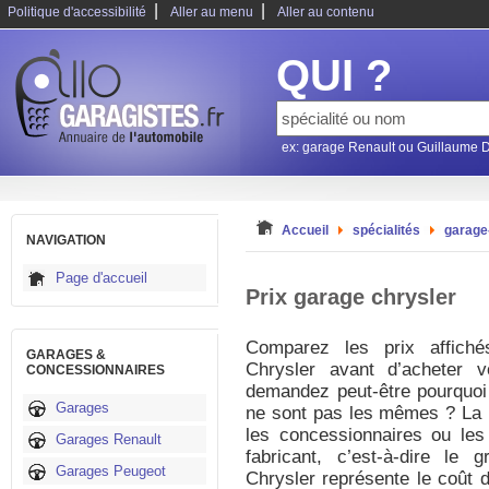
|
|
Politique d'accessibilité
Aller au menu
Aller au contenu
QUI ?
ex: garage Renault ou Guillaume 
Accueil
spécialités
garage
NAVIGATION
Page d'accueil
Prix garage chrysler
Comparez les prix affiché
GARAGES &
Chrysler avant d’acheter v
CONCESSIONNAIRES
demandez peut-être pourquoi 
Garages
ne sont pas les mêmes ? La 
les concessionnaires ou les 
Garages Renault
fabricant, c’est-à-dire le 
Garages Peugeot
Chrysler représente le coût d