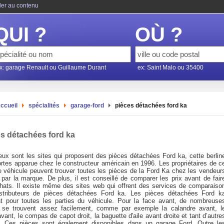
ler au contenu
QUI ?
OÙ ?
x: garage Renault ou Guillaume Durant
ex: Saint Malo ou 35400
ccueil
spécialités
garage-ford
pièces détachées ford ka
s détachées ford ka
ux sont les sites qui proposent des pièces détachées Ford ka, cette berlin
ortes apparue chez le constructeur américain en 1996. Les propriétaires de c
e véhicule peuvent trouver toutes les pièces de la Ford Ka chez les vendeur
 par la marque. De plus, il est conseillé de comparer les prix avant de fair
hats. Il existe même des sites web qui offrent des services de comparaiso
stributeurs de pièces détachées Ford ka. Les pièces détachées Ford k
nt pour toutes les parties du véhicule. Pour la face avant, de nombreuse
 se trouvent assez facilement, comme par exemple la calandre avant, l
vant, le compas de capot droit, la baguette d'aile avant droite et tant d’autre
. Ces pièces sont également disponibles dans un garage Ford. Outre le