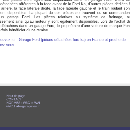
détachées afférentes à la face avant de la Ford Ka, d’autres pièces dédiées 
 arrière, la face latérale droite, la face latérale gauche et le train roulant son
ent disponibles. La plupart de ces pièces se trouvent ou se commanden
un garage Ford. Les pièces relatives au système de freinage, a
dissement ainsi qu’au moteur y sont également disponibles. Lors de l’achat d
 détachées dans un garage Ford, le propriétaire d’une voiture de marque For
rfois bénéficier d’une remise.
rouvez ici : Garage Ford (pièces détachées ford ka) en France et proche de
hez vous.
Haut de page
CONTACT
NORMES : W3C et WAI
©2011 allo-garagistes.fr