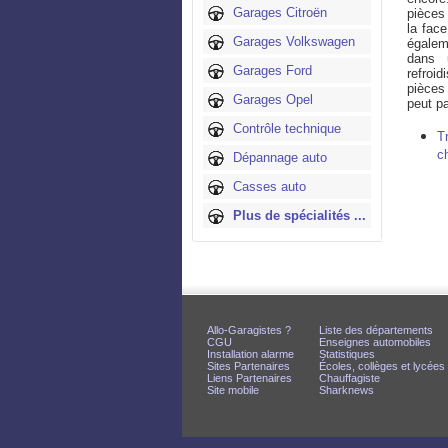
Garages Citroën
pièces 
la face
Garages Volkswagen
égalem
dans 
Garages Ford
refroi
pièces
Garages Opel
peut pa
Contrôle technique
T
c
Dépannage auto
Casses auto
Plus de spécialités ...
Allo-Garagistes ?
Liste des départements
CGU
Enseignes automobiles
Installation alarme
Statistiques
Sites Partenaires
Écoles, collèges et lycées
Liens Partenaires
Chauffagiste
Site mobile
Sharknews