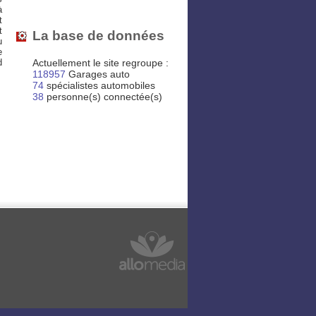
à
t
t
La base de données
u
e
Actuellement le site regroupe :
d
118957
Garages auto
74
spécialistes automobiles
38
personne(s) connectée(s)