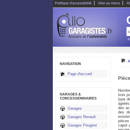
|
|
Politique d'accessibilité
Aller au menu
Al
e
A
NAVIGATION
Page d'accueil
Pièce
Nombre
GARAGES &
trois p
CONCESSIONNAIRES
type d
agréés
des ac
Garages
des di
existe
Garages Renault
pièces
Garages Peugeot
capot a
encore