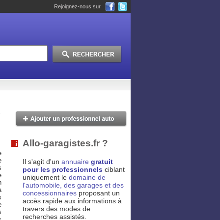
Rejoignez-nous sur
Allo-garagistes.fr ?
e
e
Il s'agit d'un
annuaire
gratuit
s
pour les professionnels
ciblant
e
uniquement le
domaine de
n
l'automobile, des garages et des
a
concessionnaires
proposant un
s
accès rapide aux informations à
e
travers des modes de
s
recherches assistés.
s