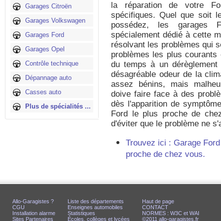
la réparation de votre F
Garages Citroën
spécifiques. Quel que soit 
Garages Volkswagen
possédez, les garages F
spécialement dédié à cette ma
Garages Ford
résolvant les problèmes qui s
Garages Opel
problèmes les plus courants d
Contrôle technique
du temps à un dérèglement 
désagréable odeur de la clima
Dépannage auto
assez bénins, mais malheur
Casses auto
doive faire face à des problè
dès l'apparition de symptôme
Plus de spécialités ...
Ford le plus proche de che
d'éviter que le problème ne s
Trouvez ici : Garage Ford
proche de chez vous.
Allo-Garagistes ?
Liste des départements
Haut de page
CGU
Enseignes automobiles
CONTACT
Installation alarme
Statistiques
NORMES : W3C et WAI
Sites Partenaires
Écoles, collèges et lycées
©2011 allo-garagistes.fr