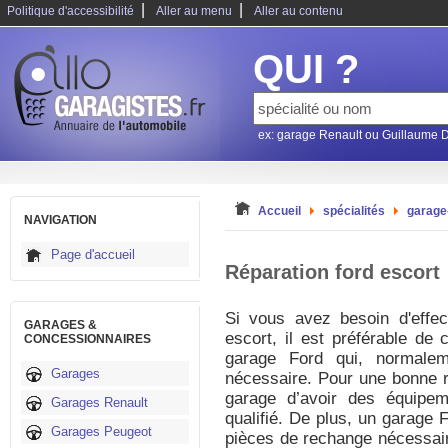
|
|
Politique d'accessibilité
Aller au menu
Aller au contenu
QUI ?
ex: garage Renault ou Guillaume 
Accueil
spécialités
garage
NAVIGATION
Page d'accueil
Réparation ford escort
Si vous avez besoin d'effec
GARAGES &
escort, il est préférable de
CONCESSIONNAIRES
garage Ford qui, normaleme
Garages
nécessaire. Pour une bonne ré
garage d’avoir des équipem
Garages Renault
qualifié. De plus, un garage 
Garages Peugeot
pièces de rechange nécessair