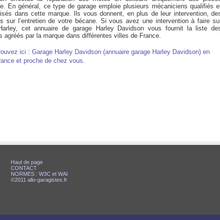
ine. En général, ce type de garage emploie plusieurs mécaniciens qualifiés e
lisés dans cette marque. Ils vous donnent, en plus de leur intervention, de
ls sur l’entretien de votre bécane. Si vous avez une intervention à faire su
Harley, cet annuaire de garage Harley Davidson vous fournit la liste de
 agréés par la marque dans différentes villes de France.
rouvez ici : Garage Harley Davidson (annuaire garage Harley Davidson) en
rance et proche de chez vous.
Haut de page
CONTACT
NORMES : W3C et WAI
©2011 allo-garagistes.fr