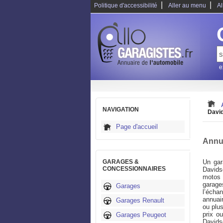
|
|
Politique d'accessibilité
Aller au menu
Al
e
NAVIGATION
Davi
Page d'accueil
Annu
GARAGES &
Un gar
CONCESSIONNAIRES
Davids
motos 
garage
Garages
l’écha
annuai
Garages Renault
ou plus
prix o
Garages Peugeot
Davids