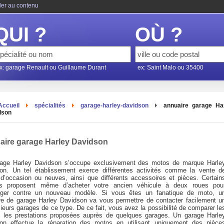
ler au contenu
QUI ?
OÙ ?
x: garage Renault ou Guillaume Durant
ex: Saint Malo ou 35400
Accueil
spécialités
garage-harley-davidson
annuaire garage Ha
dson
aire garage Harley Davidson
age Harley Davidson s’occupe exclusivement des motos de marque Harle
on. Un tel établissement exerce différentes activités comme la vente d
d’occasion ou neuves, ainsi que différents accessoires et pièces. Certain
s proposent même d’acheter votre ancien véhicule à deux roues pou
nger contre un nouveau modèle. Si vous êtes un fanatique de moto, u
re de garage Harley Davidson va vous permettre de contacter facilement u
ieurs garages de ce type. De ce fait, vous avez la possibilité de comparer le
u les prestations proposées auprès de quelques garages. Un garage Harle
on effectue la réparation des motos en utilisant uniquement des pièce