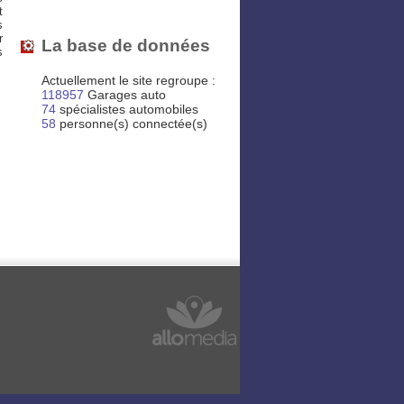
t
s
r
La base de données
s
Actuellement le site regroupe :
118957
Garages auto
74
spécialistes automobiles
58
personne(s) connectée(s)