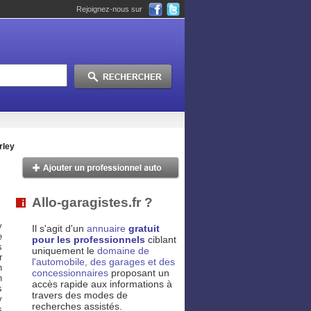
Rejoignez-nous sur
rley
Allo-garagistes.fr ?
y
Il s'agit d'un
annuaire
gratuit
e
pour les professionnels
ciblant
s
uniquement le
domaine de
r
l'automobile, des garages et des
n
concessionnaires
proposant un
n
accès rapide aux informations à
s
travers des modes de
y
recherches assistés.
s