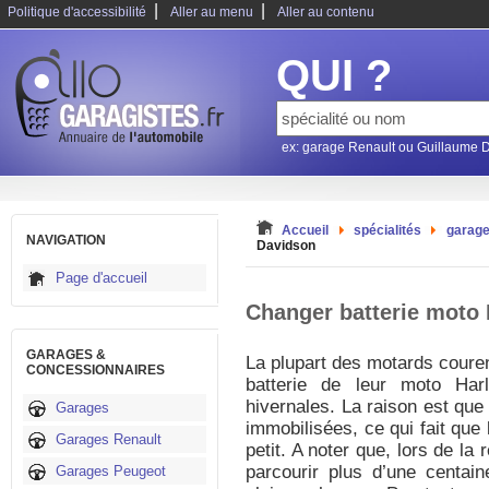
|
|
Politique d'accessibilité
Aller au menu
Aller au contenu
QUI ?
ex: garage Renault ou Guillaume 
Accueil
spécialités
garage
NAVIGATION
Davidson
Page d'accueil
Changer batterie moto
GARAGES &
La plupart des motards couren
CONCESSIONNAIRES
batterie de leur moto Har
hivernales. La raison est que
Garages
immobilisées, ce qui fait que 
Garages Renault
petit. A noter que, lors de la
parcourir plus d’une centain
Garages Peugeot