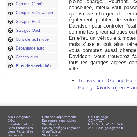
pleine charge. Pourtant, c
Garages Citroën
conseillée, mieux vaut pass
Garages Volkswagen
qui va se charger de rempl
également profiter de vot
Garages Ford
Davidson pour contrôler l’éta
Garages Opel
comme les pneumatiques ou le
En effet, un véhicule à moteu
Contrôle technique
mois s’use et doit ainsi faire
Dépannage auto
vous comptez aussi changer
Davidson, vous trouverez fa
Casses auto
tous les garages agréés dan
Plus de spécialités ...
ville.
Trouvez ici : Garage Harl
Harley Davidson) en Fran
Allo-Garagistes ?
Liste des départements
Haut de page
CGU
Enseignes automobiles
CONTACT
Installation alarme
Statistiques
NORMES : W3C et WAI
Sites Partenaires
Écoles, collèges et lycées
©2011 allo-garagistes.fr
Liens Partenaires
Chauffagiste
Site mobile
Sharknews