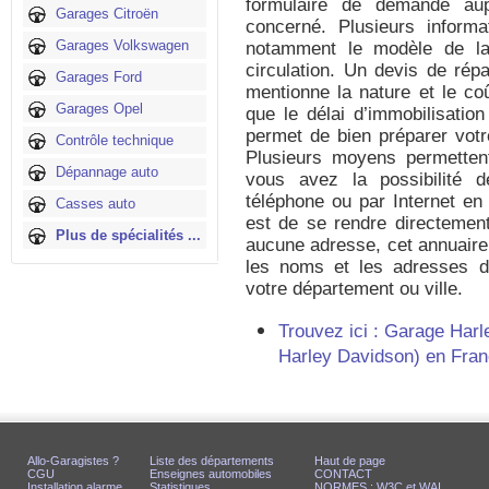
formulaire de demande au
Garages Citroën
concerné. Plusieurs informa
Garages Volkswagen
notamment le modèle de l
circulation. Un devis de rép
Garages Ford
mentionne la nature et le coû
Garages Opel
que le délai d’immobilisatio
permet de bien préparer votr
Contrôle technique
Plusieurs moyens permettent
Dépannage auto
vous avez la possibilité d
téléphone ou par Internet en 
Casses auto
est de se rendre directemen
Plus de spécialités ...
aucune adresse, cet annuaire 
les noms et les adresses 
votre département ou ville.
Trouvez ici : Garage Harl
Harley Davidson) en Fran
Allo-Garagistes ?
Liste des départements
Haut de page
CGU
Enseignes automobiles
CONTACT
Installation alarme
Statistiques
NORMES : W3C et WAI