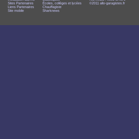
Sites Partenaires
Écoles, collèges et lycées
©2011 allo-garagistes.fr
Liens Partenaires
Chauffagiste
Site mobile
Sharknews