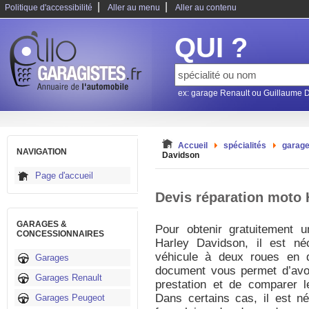
|
|
Politique d'accessibilité
Aller au menu
Aller au contenu
QUI ?
ex: garage Renault ou Guillaume 
Accueil
spécialités
garage
NAVIGATION
Davidson
Page d'accueil
Devis réparation moto 
GARAGES &
Pour obtenir gratuitement 
CONCESSIONNAIRES
Harley Davidson, il est néc
véhicule à deux roues en q
Garages
document vous permet d’avoir
Garages Renault
prestation et de comparer le
Dans certains cas, il est né
Garages Peugeot