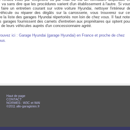
Il va sans dire que les procédures varient d'un établissement à l'autre. Si vou
faire un entretien courant sur votre voiture Hyundai, nettoyer l'intérieur d
véhicule ou réparer des dégâts sur la carrosserie, vous trouverez sur ce
e la liste des garages Hyundai répertoriés non loin de chez vous. Il faut note
 garages fournissent des carnets d'entretien aux propriétaires qui optent pou
i de leurs véhicules auprès d'un concessionnaire agréé.
rouvez ici : Garage Hyundai (garage Hyundai) en France et proche de chez
ous.
Haut de page
CONTACT
NORMES : W3C et WAI
©2011 allo-garagistes.fr