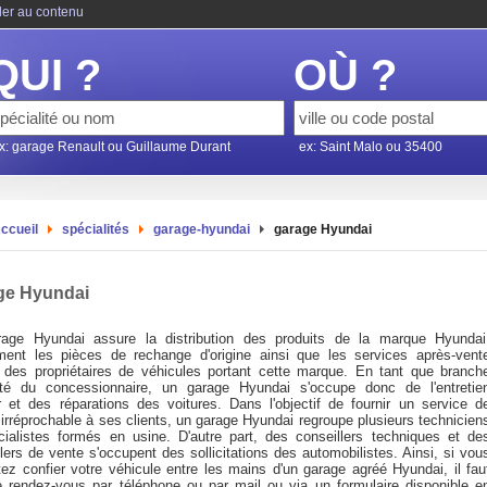
ler au contenu
QUI ?
OÙ ?
x: garage Renault ou Guillaume Durant
ex: Saint Malo ou 35400
ccueil
spécialités
garage-hyundai
garage Hyundai
ge Hyundai
age Hyundai assure la distribution des produits de la marque Hyundai
ent les pièces de rechange d'origine ainsi que les services après-vent
 des propriétaires de véhicules portant cette marque. En tant que branch
vité du concessionnaire, un garage Hyundai s'occupe donc de l'entretie
er et des réparations des voitures. Dans l'objectif de fournir un service d
 irréprochable à ses clients, un garage Hyundai regroupe plusieurs technicien
cialistes formés en usine. D'autre part, des conseillers techniques et de
lers de vente s'occupent des sollicitations des automobilistes. Ainsi, si vou
tez confier votre véhicule entre les mains d'un garage agréé Hyundai, il fau
e rendez-vous par téléphone ou par mail ou via un formulaire disponible e