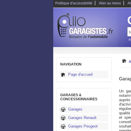
|
|
Politique d'accessibilité
Aller au menu
Al
e
A
NAVIGATION
Page d'accueil
Gara
Un gar
GARAGES &
notamm
CONCESSIONNAIRES
auprès
d'acti
réguli
Garages
qualité
et spé
Garages Renault
conseil
Garages Peugeot
souhai
prendr