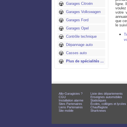
Garages Citroën
ligne. 
voulez 
Garages Volkswagen
votre 
annuair
Garages Ford
que ces
le suiv
Garages Opel
T
Contrôle technique
v
Dépannage auto
Casses auto
Plus de spécialités ...
Allo-Garagistes ?
Liste des départements
CGU
Enseignes automobiles
Installation alarme
Statistiques
Sites Partenaires
Écoles, collèges et lycées
Liens Partenaires
Chauffagiste
Site mobile
Sharknews