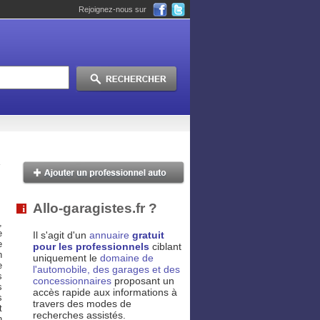
Rejoignez-nous sur
Allo-garagistes.fr ?
,
e
Il s'agit d'un
annuaire
gratuit
e
pour les professionnels
ciblant
n
uniquement le
domaine de
e
l'automobile, des garages et des
s
concessionnaires
proposant un
s
accès rapide aux informations à
s
travers des modes de
t
recherches assistés.
n