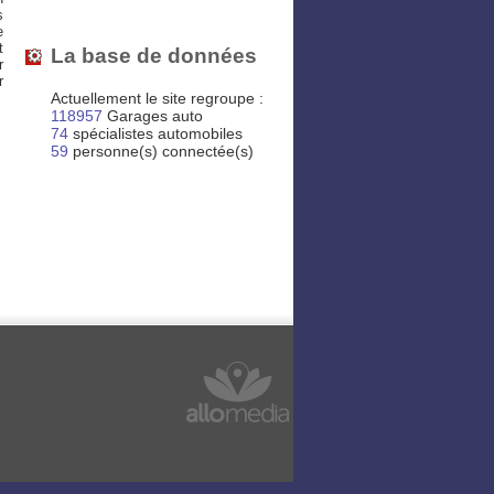
s
e
t
La base de données
r
r
Actuellement le site regroupe :
118957
Garages auto
74
spécialistes automobiles
59
personne(s) connectée(s)