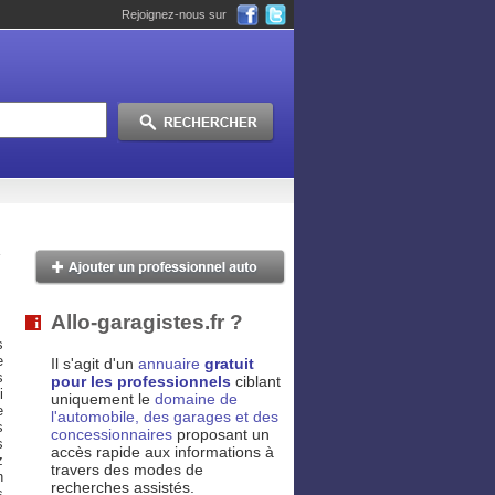
Rejoignez-nous sur
Allo-garagistes.fr ?
s
e
Il s'agit d'un
annuaire
gratuit
s
pour les professionnels
ciblant
i
uniquement le
domaine de
e
l'automobile, des garages et des
s
concessionnaires
proposant un
s
accès rapide aux informations à
z
travers des modes de
n
recherches assistés.
s