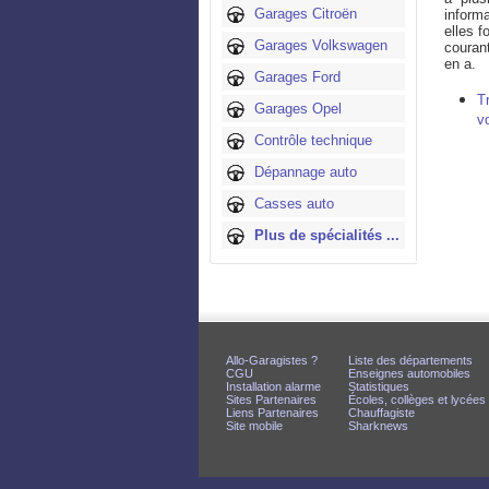
Garages Citroën
inform
elles f
Garages Volkswagen
couran
en a.
Garages Ford
T
Garages Opel
v
Contrôle technique
Dépannage auto
Casses auto
Plus de spécialités ...
Allo-Garagistes ?
Liste des départements
CGU
Enseignes automobiles
Installation alarme
Statistiques
Sites Partenaires
Écoles, collèges et lycées
Liens Partenaires
Chauffagiste
Site mobile
Sharknews