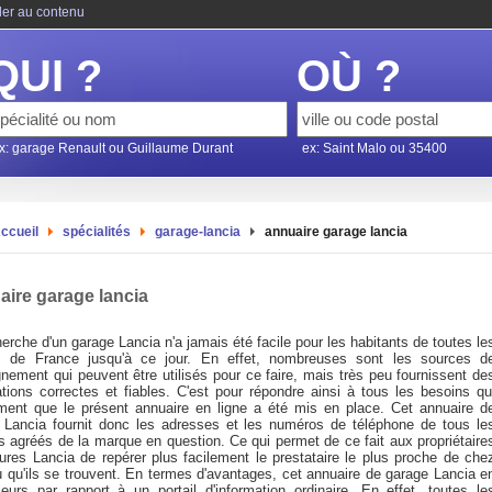
ler au contenu
QUI ?
OÙ ?
x: garage Renault ou Guillaume Durant
ex: Saint Malo ou 35400
ccueil
spécialités
garage-lancia
annuaire garage lancia
ire garage lancia
erche d'un garage Lancia n'a jamais été facile pour les habitants de toutes le
s de France jusqu'à ce jour. En effet, nombreuses sont les sources d
nement qui peuvent être utilisés pour ce faire, mais très peu fournissent de
ations correctes et fiables. C'est pour répondre ainsi à tous les besoins qu
iment que le présent annuaire en ligne a été mis en place. Cet annuaire d
 Lancia fournit donc les adresses et les numéros de téléphone de tous le
s agréés de la marque en question. Ce qui permet de ce fait aux propriétaire
tures Lancia de repérer plus facilement le prestataire le plus proche de che
ù qu'ils se trouvent. En termes d'avantages, cet annuaire de garage Lancia e
ieurs par rapport à un portail d'information ordinaire. En effet, toutes le