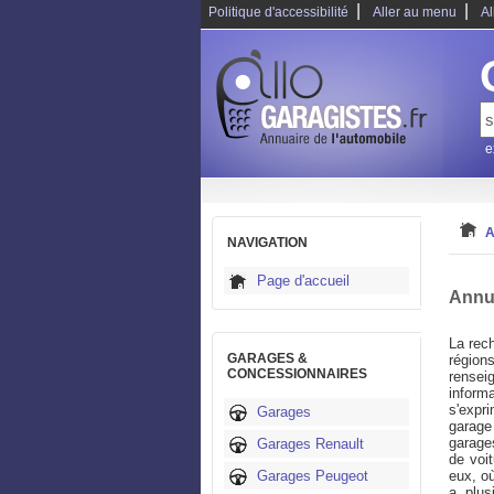
|
|
Politique d'accessibilité
Aller au menu
Al
e
A
NAVIGATION
Page d'accueil
Annua
La rech
GARAGES &
région
CONCESSIONNAIRES
renseig
inform
s'expr
Garages
garage
garage
Garages Renault
de voi
Garages Peugeot
eux, o
a plus