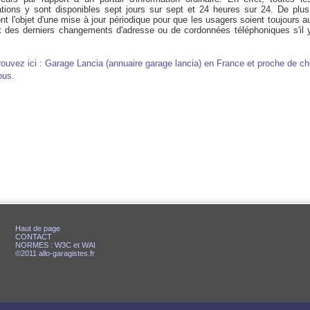
ations y sont disponibles sept jours sur sept et 24 heures sur 24. De plus
ont l'objet d'une mise à jour périodique pour que les usagers soient toujours a
t des derniers changements d'adresse ou de cordonnées téléphoniques s'il 
rouvez ici : Garage Lancia (annuaire garage lancia) en France et proche de c
ous.
Haut de page
CONTACT
NORMES : W3C et WAI
©2011 allo-garagistes.fr