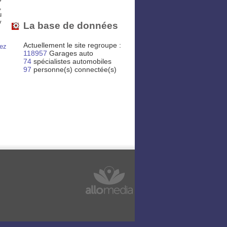
,
u
y
La base de données
Actuellement le site regroupe :
hez
118957
Garages auto
74
spécialistes automobiles
97
personne(s) connectée(s)