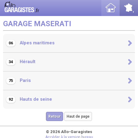
GARAGE MASERATI
Alpes maritimes
06
Hérault
34
Paris
75
Hauts de seine
92
Retour
Haut de page
© 2026 Allo-Garagistes
Accéder à la version bureau