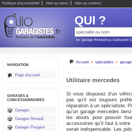
|
|
Politique d'accessibilité
Aller au menu
Aller au contenu
QUI ?
ex: garage Renault ou Guillaume 
Accueil
spécialités
garage
NAVIGATION
Page d'accueil
Utilitaire mercedes
Si vous disposez d’un véhic
GARAGES &
pas qu’il est toujours préfér
CONCESSIONNAIRES
réparation à un spécialiste. Po
Garages
qu’un garage mercedes benz.
les atouts pour pouvoir fou
Garages Renault
accessoires qu’il faut à votr
Garages Peugeot
serait indispensable. Les piè