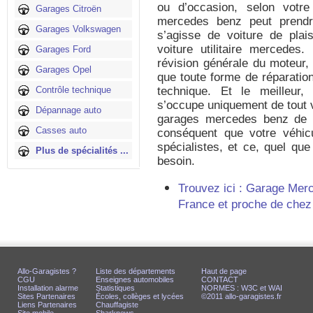
ou d’occasion, selon votre 
Garages Citroën
mercedes benz peut prendre
Garages Volkswagen
s’agisse de voiture de plais
voiture utilitaire mercedes.
Garages Ford
révision générale du moteur, 
Garages Opel
que toute forme de réparatio
Contrôle technique
technique. Et le meilleur, 
s’occupe uniquement de tout v
Dépannage auto
garages mercedes benz de c
Casses auto
conséquent que votre véhic
spécialistes, et ce, quel que 
Plus de spécialités ...
besoin.
Trouvez ici : Garage Merc
France et proche de chez
Allo-Garagistes ?
Liste des départements
Haut de page
CGU
Enseignes automobiles
CONTACT
Installation alarme
Statistiques
NORMES : W3C et WAI
Sites Partenaires
Écoles, collèges et lycées
©2011 allo-garagistes.fr
Liens Partenaires
Chauffagiste