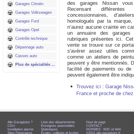
des garages Nissan vous 
Garages Citroën
Recensant différentes
Garages Volkswagen
concessionnaires, d’atel
homologués par la marque,
Garages Ford
n’aurez aucune crainte en ca
Garages Opel
un annuaire des garages Ni
Contrôle technique
rubriques présentes ici. Ce
vente se trouve sur ce porta
Dépannage auto
s'avérer assez utiles comm
Casses auto
comme un ateliers de peintu
peuvent y être mentionnés. D'
Plus de spécialités ...
facilité de paiements ou de c
peuvent également être indiq
Trouvez ici : Garage Nis
France et proche de chez
Allo-Garagistes ?
Liste des départements
Haut de page
CGU
Enseignes automobiles
CONTACT
Installation alarme
Statistiques
NORMES : W3C et WAI
Sites Partenaires
Écoles, collèges et lycées
©2011 allo-garagistes.fr