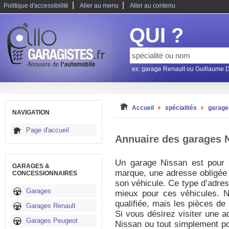
|
|
Politique d'accessibilité
Aller au menu
Aller au contenu
QUI ?
ex: garage Renault ou Guillaume 
Accueil
spécialités
garage
NAVIGATION
Page d'accueil
Annuaire des garages 
Un garage Nissan est pour 
GARAGES &
marque, une adresse obligée p
CONCESSIONNAIRES
son véhicule. Ce type d’adres
Garages
mieux pour ces véhicules. 
qualifiée, mais les pièces de
Garages Renault
Si vous désirez visiter une ad
Garages Peugeot
Nissan ou tout simplement po