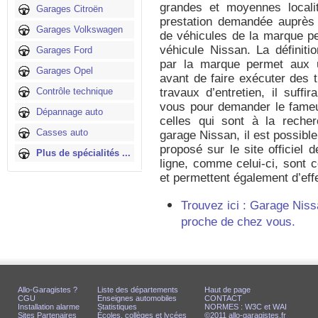
grandes et moyennes locali
Garages Citroën
prestation demandée auprès 
Garages Volkswagen
de véhicules de la marque p
véhicule Nissan. La définitio
Garages Ford
par la marque permet aux u
Garages Opel
avant de faire exécuter des 
Contrôle technique
travaux d’entretien, il suff
vous pour demander le fameu
Dépannage auto
celles qui sont à la reche
Casses auto
garage Nissan, il est possible
proposé sur le site officiel 
Plus de spécialités ...
ligne, comme celui-ci, sont 
et permettent également d’eff
Trouvez ici : Garage Niss
proche de chez vous.
Allo-Garagistes ?
Liste des départements
Haut de page
CGU
Enseignes automobiles
CONTACT
Installation alarme
Statistiques
NORMES : W3C et WAI
Sites Partenaires
Écoles, collèges et lycées
©2011 allo-garagistes.fr