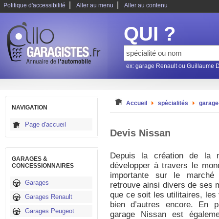
|
|
Politique d'accessibilité
Aller au menu
Aller au contenu
QUI ?
ex: garage Renault ou Guillaume 
Accueil
spécialités
garage
NAVIGATION
Page d'accueil
Devis Nissan
Depuis la création de la
GARAGES &
développer à travers le mon
CONCESSIONNAIRES
importante sur le marché i
Garages
retrouve ainsi divers de ses 
que ce soit les utilitaires, le
Garages Renault
bien d’autres encore. En pa
Garages Peugeot
garage Nissan est égaleme