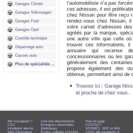
l’automobiliste n’a pas forcé
Garages Citroën
ces adresses, il est préférab
Garages Volkswagen
chez Nissan pour être reçu r
rendez-vous chez Nissan, il
Garages Ford
votre carnet d’adresses de
Garages Opel
agréés par la marque, spéci
Contrôle technique
une autre ville que celle où
trouver ces informations, il
Dépannage auto
annuaire qui recense de
Casses auto
concessionnaires ou les gar
généralement des centaines,
Plus de spécialités ...
propose également des outi
obtenue, permettant ainsi de ci
Trouvez ici : Garage Nis
et proche de chez vous.
Allo-Garagistes ?
Liste des départements
Haut de page
CGU
Enseignes automobiles
CONTACT
Installation alarme
Statistiques
NORMES : W3C et WAI
Sites Partenaires
Écoles, collèges et lycées
©2011 allo-garagistes.fr