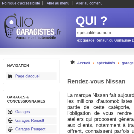
|
|
Politique d'accessibilité
Aller au menu
Aller au contenu
QUI ?
ex: garage Renault ou Guillaume 
Accueil
spécialités
garage
NAVIGATION
Page d'accueil
Rendez-vous Nissan
La marque Nissan fait aujourd
GARAGES &
les millions d’automobiliste
CONCESSIONNAIRES
partie de cette catégorie
Garages
l'obligation de vous rendr
ateliers qui proposent génér
Garages Renault
aux clients, notamment à trav
Garages Peugeot
offrent, connaissent parfoi