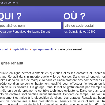
ler au contenu
QUI ?
OÙ ?
x: garage Renault ou Guillaume Durant
ex: Saint Malo ou 35400
ccueil
spécialités
garage-renault
carte grise renault
 grise renault
nuaire en ligne permet d’obtenir en quelques clics les contacts et l’adress
arage Renault dans n’importe quelle ville de France. Dans un tel endroit, le
étaires de véhicules de marque Renault et Dacia profitent des compétences e
xpérience d’un personnel hautement qualifié pour effectuer l’entretien ou l
tion de leurs voitures. Un garage Renault réalise gratuitement par exemple l
trôle en vue de préparer le contrôle technique obligatoire. Dans ce cas, tou
ints de contrôle sont vérifiés minutieusement. Pendant ce temps, une voitur
placement est mise à la disposition du client. Les garages Renault attribuen
ent de nombreuses autres prestations au bénéfice de leurs clients. À titr
ple, un service est dédié à la régularisation des papiers administratifs tel