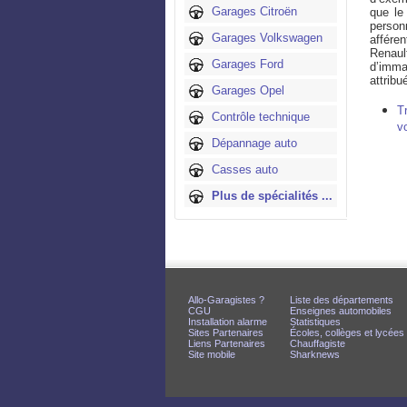
Garages Citroën
que le
person
Garages Volkswagen
affére
Renaul
Garages Ford
d’imma
attribu
Garages Opel
T
Contrôle technique
v
Dépannage auto
Casses auto
Plus de spécialités ...
Allo-Garagistes ?
Liste des départements
CGU
Enseignes automobiles
Installation alarme
Statistiques
Sites Partenaires
Écoles, collèges et lycées
Liens Partenaires
Chauffagiste
Site mobile
Sharknews