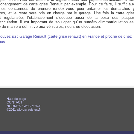
 changement de carte grise Renault par exemple. Pour ce faire, il suffit au
nes concernées de prendre rendez-vous pour entamer les démarches 
ntes, et le reste sera pris en charge par le garage. Une fois la carte gris
t régularisée, l’établissement s’occupe aussi de la pose des plaque
triculation. Il est important de souligner qu’un numéro d’immatriculation es
é de manière définitive aux véhicules, neufs ou d’occasion.
rouvez ici : Garage Renault (carte grise renault) en France et proche de chez
ous.
Haut de page
CONTACT
NORMES : W3C et WAI
©2011 allo-garagistes.fr