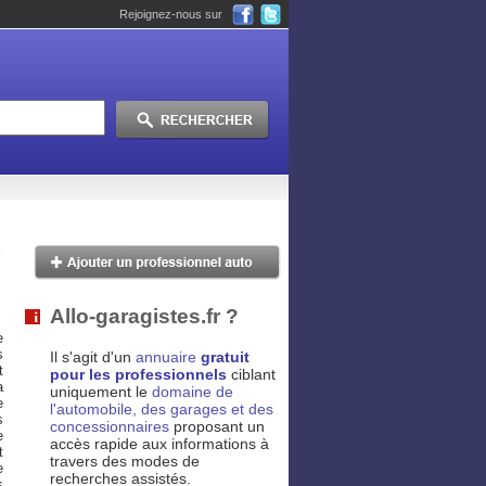
Rejoignez-nous sur
Allo-garagistes.fr ?
e
s
Il s'agit d'un
annuaire
gratuit
t
pour les professionnels
ciblant
a
uniquement le
domaine de
e
l'automobile, des garages et des
s
concessionnaires
proposant un
e
accès rapide aux informations à
t
travers des modes de
e
recherches assistés.
s