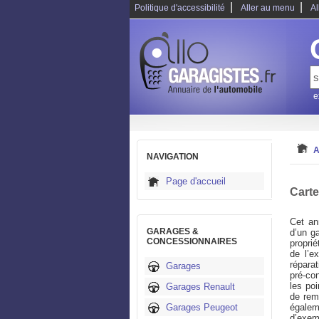
|
|
Politique d'accessibilité
Aller au menu
Al
e
A
NAVIGATION
Page d'accueil
Carte
Cet an
GARAGES &
d’un g
CONCESSIONNAIRES
propri
de l’e
répara
Garages
pré-con
les po
Garages Renault
de rem
Garages Peugeot
égalem
d’exem