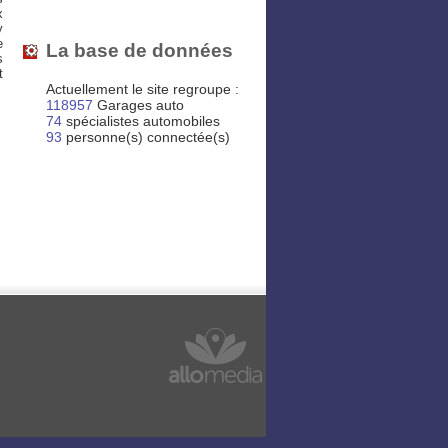
x
y
e
La base de données
s
t
Actuellement le site regroupe :
118957
Garages auto
74
spécialistes automobiles
93
personne(s) connectée(s)