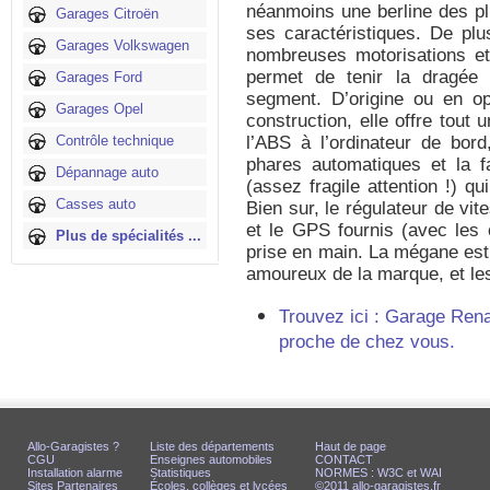
néanmoins une berline des pl
Garages Citroën
ses caractéristiques. De pl
Garages Volkswagen
nombreuses motorisations et
permet de tenir la dragée 
Garages Ford
segment. D’origine ou en o
Garages Opel
construction, elle offre tout
Contrôle technique
l’ABS à l’ordinateur de bord,
phares automatiques et la 
Dépannage auto
(assez fragile attention !) q
Casses auto
Bien sur, le régulateur de vi
et le GPS fournis (avec les 
Plus de spécialités ...
prise en main. La mégane est
amoureux de la marque, et les
Trouvez ici : Garage Ren
proche de chez vous.
Allo-Garagistes ?
Liste des départements
Haut de page
CGU
Enseignes automobiles
CONTACT
Installation alarme
Statistiques
NORMES : W3C et WAI
Sites Partenaires
Écoles, collèges et lycées
©2011 allo-garagistes.fr