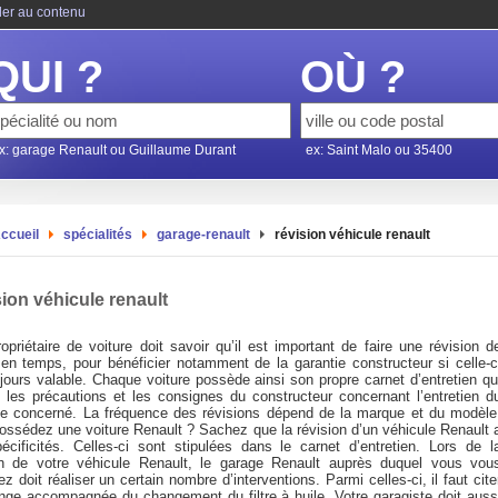
ler au contenu
QUI ?
OÙ ?
x: garage Renault ou Guillaume Durant
ex: Saint Malo ou 35400
ccueil
spécialités
garage-renault
révision véhicule renault
ion véhicule renault
opriétaire de voiture doit savoir qu’il est important de faire une révision d
en temps, pour bénéficier notamment de la garantie constructeur si celle-c
jours valable. Chaque voiture possède ainsi son propre carnet d’entretien qu
le les précautions et les consignes du constructeur concernant l’entretien d
le concerné. La fréquence des révisions dépend de la marque et du modèle
ossédez une voiture Renault ? Sachez que la révision d’un véhicule Renault 
écificités. Celles-ci sont stipulées dans le carnet d’entretien. Lors de l
on de votre véhicule Renault, le garage Renault auprès duquel vous vou
z doit réaliser un certain nombre d’interventions. Parmi celles-ci, il faut cite
ange accompagnée du changement du filtre à huile. Votre garagiste doit auss