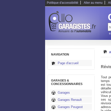
|
|
Politique d'accessibilité
Aller au menu
Al
e
A
NAVIGATION
Page d'accueil
Révis
Tout pr
GARAGES &
temps 
CONCESSIONNAIRES
est tou
détail
véhicu
Garages
Vous p
ses sp
Garages Renault
révisi
Garages Peugeot
adresse
la vid