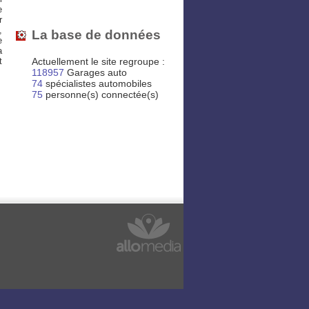
e
r
,
La base de données
e
a
Actuellement le site regroupe :
t
118957
Garages auto
74
spécialistes automobiles
75
personne(s) connectée(s)