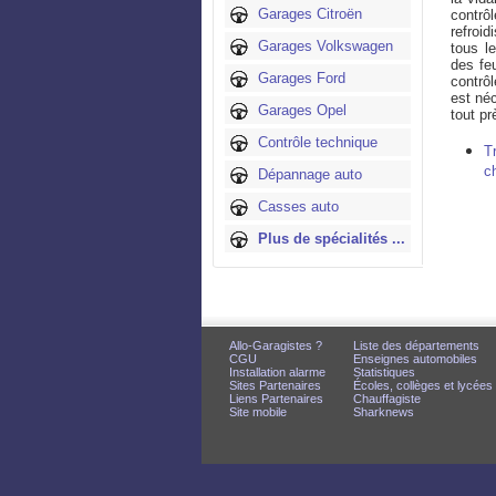
Garages Citroën
contrôl
refroid
Garages Volkswagen
tous l
des fe
Garages Ford
contrô
est néc
Garages Opel
tout p
Contrôle technique
T
c
Dépannage auto
Casses auto
Plus de spécialités ...
Allo-Garagistes ?
Liste des départements
CGU
Enseignes automobiles
Installation alarme
Statistiques
Sites Partenaires
Écoles, collèges et lycées
Liens Partenaires
Chauffagiste
Site mobile
Sharknews