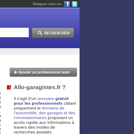
Rejoignez-nous sur
Allo-garagistes.fr ?
e
i
Il s'agit d'un
annuaire
gratuit
i
pour les professionnels
ciblant
u
uniquement le
domaine de
.
l'automobile, des garages et des
a
concessionnaires
proposant un
a
accès rapide aux informations à
s
travers des modes de
r
recherches assistés.
i