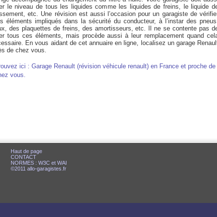
er le niveau de tous les liquides comme les liquides de freins, le liquide d
issement, etc. Une révision est aussi l’occasion pour un garagiste de vérifie
es éléments impliqués dans la sécurité du conducteur, à l’instar des pneus
ux, des plaquettes de freins, des amortisseurs, etc. Il ne se contente pas d
ler tous ces éléments, mais procède aussi à leur remplacement quand cel
essaire. En vous aidant de cet annuaire en ligne, localisez un garage Renaul
rès de chez vous.
rouvez ici : Garage Renault (révision véhicule renault) en France et proche de
hez vous.
Haut de page
CONTACT
NORMES : W3C et WAI
©2011 allo-garagistes.fr