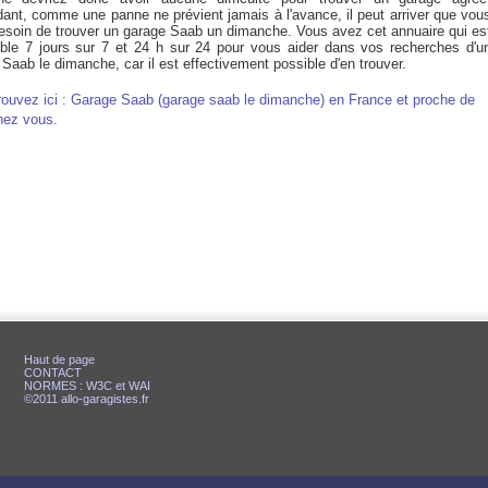
ant, comme une panne ne prévient jamais à l'avance, il peut arriver que vou
esoin de trouver un garage Saab un dimanche. Vous avez cet annuaire qui es
ible 7 jours sur 7 et 24 h sur 24 pour vous aider dans vos recherches d'u
Saab le dimanche, car il est effectivement possible d'en trouver.
rouvez ici : Garage Saab (garage saab le dimanche) en France et proche de
hez vous.
Haut de page
CONTACT
NORMES : W3C et WAI
©2011 allo-garagistes.fr