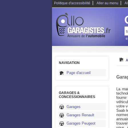
|
|
Politique d'accessibilité
Aller au menu
Al
e
A
NAVIGATION
Page d'accueil
Gara
La mar
GARAGES &
technol
CONCESSIONNAIRES
fourni
véhicu
votre 
Garages
Saab le
normes
Garages Renault
annuai
Garages Peugeot
trouve
vous n