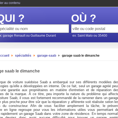
ler au contenu
QUI ?
OÙ ?
x: garage Renault ou Guillaume Durant
ex: Saint Malo ou 35400
ccueil
spécialités
garage-saab
garage saab le dimanche
ge saab le dimanche
que de voiture suédoise Saab a embarqué sur ses différents modèles de
ogies qu'elle a développées en interne. De ce fait, seul un garage agréé peu
r une garantie aux propriétaires en matière d'entretien et de réparation de
les de la marque. À ce titre, peu importe la nature du problème qui affect
voiture Saab, il vous est fortement recommandé de la ramener dans un garag
 plus proche pour être sûr que la réparation y afférente soit réalisée selon le
 du constructeur. Afin de vous faciliter amplement la tâche, le présen
re en ligne regroupe pour vous les informations utiles vous permettant d
r rapidement un garage Saab dans votre zone de résidence. En temps normal
e devriez donc avoir aucune difficulté pour trouver un garage agréé