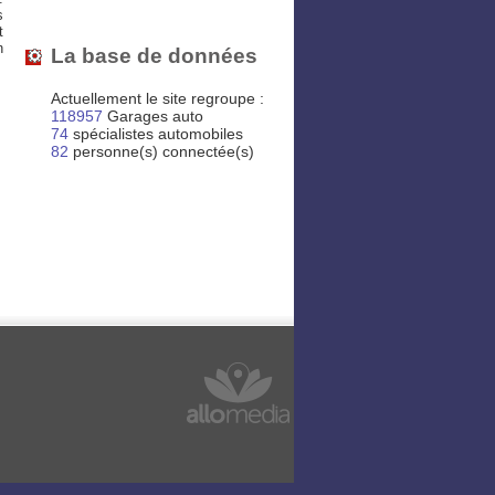
s
t
n
La base de données
Actuellement le site regroupe :
118957
Garages auto
74
spécialistes automobiles
82
personne(s) connectée(s)