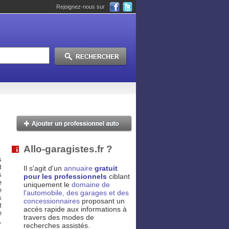
Rejoignez-nous sur
Allo-garagistes.fr ?
s
t
Il s'agit d'un
annuaire
gratuit
s
pour les professionnels
ciblant
e
uniquement le
domaine de
e
l'automobile, des garages et des
s
concessionnaires
proposant un
t
accès rapide aux informations à
e
travers des modes de
,
recherches assistés.
.