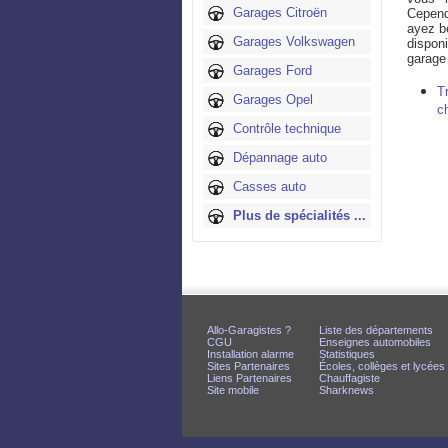
Garages Citroën
Cepend
ayez b
Garages Volkswagen
dispon
garage 
Garages Ford
T
Garages Opel
c
Contrôle technique
Dépannage auto
Casses auto
Plus de spécialités ...
Allo-Garagistes ?
Liste des départements
CGU
Enseignes automobiles
Installation alarme
Statistiques
Sites Partenaires
Écoles, collèges et lycées
Liens Partenaires
Chauffagiste
Site mobile
Sharknews