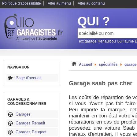
|
|
Politique d'accessibilité
Aller au menu
Aller au contenu
QUI ?
ex: garage Renault ou Guillaume 
Accueil
spécialités
garage
NAVIGATION
Page d'accueil
Garage saab pas cher
Les coûts de réparation de vo
GARAGES &
si vous n'avez pas fait faire
CONCESSIONNAIRES
Peu importe la marque, cet
Garages
maintenir en bon état votre v
réparations en cas de problè
Garages Renault
possédez une voiture Saab 
Garages Peugeot
travaux d'entretien, il vous e