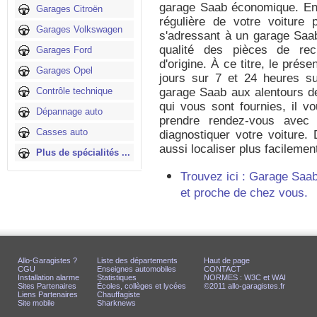
garage Saab économique. En 
Garages Citroën
régulière de votre voiture p
Garages Volkswagen
s'adressant à un garage Saab
qualité des pièces de rec
Garages Ford
d'origine. À ce titre, le prés
Garages Opel
jours sur 7 et 24 heures su
Contrôle technique
garage Saab aux alentours d
qui vous sont fournies, il vo
Dépannage auto
prendre rendez-vous avec 
Casses auto
diagnostiquer votre voiture
aussi localiser plus facileme
Plus de spécialités ...
Trouvez ici : Garage Saa
et proche de chez vous.
Allo-Garagistes ?
Liste des départements
Haut de page
CGU
Enseignes automobiles
CONTACT
Installation alarme
Statistiques
NORMES : W3C et WAI
Sites Partenaires
Écoles, collèges et lycées
©2011 allo-garagistes.fr
Liens Partenaires
Chauffagiste
Site mobile
Sharknews