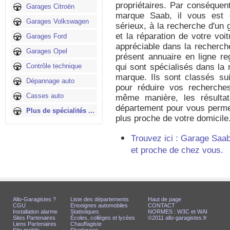
propriétaires. Par conséquen
Garages Citroën
marque Saab, il vous est 
Garages Volkswagen
sérieux, à la recherche d'un 
et la réparation de votre voi
Garages Ford
appréciable dans la recherch
Garages Opel
présent annuaire en ligne r
Contrôle technique
qui sont spécialisés dans la
marque. Ils sont classés sui
Dépannage auto
pour réduire vos recherche
Casses auto
même manière, les résultat
département pour vous permet
Plus de spécialités ...
plus proche de votre domicile
Trouvez ici : Garage Saa
et proche de chez vous.
Allo-Garagistes ?
Liste des départements
Haut de page
CGU
Enseignes automobiles
CONTACT
Installation alarme
Statistiques
NORMES : W3C et WAI
Sites Partenaires
Écoles, collèges et lycées
©2011 allo-garagistes.fr
Liens Partenaires
Chauffagiste