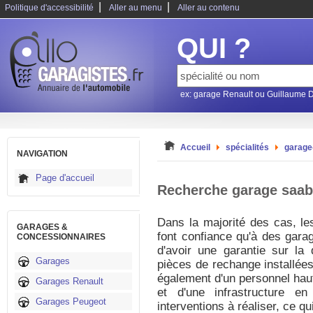
|
|
Politique d'accessibilité
Aller au menu
Aller au contenu
QUI ?
ex: garage Renault ou Guillaume 
Accueil
spécialités
garage
NAVIGATION
Page d'accueil
Recherche garage saab
Dans la majorité des cas, le
GARAGES &
font confiance qu'à des garag
CONCESSIONNAIRES
d'avoir une garantie sur la 
Garages
pièces de rechange installée
également d'un personnel haut
Garages Renault
et d'une infrastructure e
Garages Peugeot
interventions à réaliser, ce q