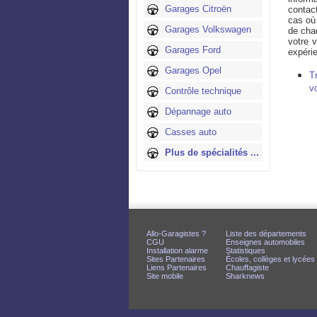
Garages Citroën
contact
cas où 
Garages Volkswagen
de cha
votre v
Garages Ford
expérie
Garages Opel
T
v
Contrôle technique
Dépannage auto
Casses auto
Plus de spécialités ...
Allo-Garagistes ?
Liste des départements
CGU
Enseignes automobiles
Installation alarme
Statistiques
Sites Partenaires
Écoles, collèges et lycées
Liens Partenaires
Chauffagiste
Site mobile
Sharknews