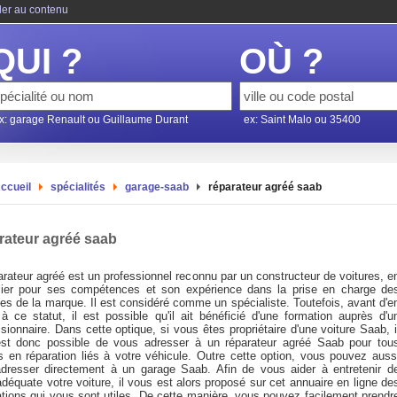
ler au contenu
QUI ?
OÙ ?
x: garage Renault ou Guillaume Durant
ex: Saint Malo ou 35400
ccueil
spécialités
garage-saab
réparateur agréé saab
rateur agréé saab
rateur agréé est un professionnel reconnu par un constructeur de voitures, e
ulier pour ses compétences et son expérience dans la prise en charge de
es de la marque. Il est considéré comme un spécialiste. Toutefois, avant d'e
 à ce statut, il est possible qu'il ait bénéficié d'une formation auprès d'u
ionnaire. Dans cette optique, si vous êtes propriétaire d'une voiture Saab, i
st donc possible de vous adresser à un réparateur agréé Saab pour tou
s en réparation liés à votre véhicule. Outre cette option, vous pouvez auss
dresser directement à un garage Saab. Afin de vous aider à entretenir d
déquate votre voiture, il vous est alors proposé sur cet annuaire en ligne de
ations qui vous sont utiles. De cette manière, vous pouvez facilement prendr