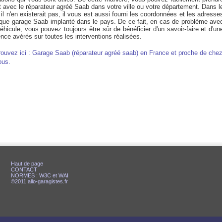
 avec le réparateur agréé Saab dans votre ville ou votre département. Dans l
il n'en existerait pas, il vous est aussi fourni les coordonnées et les adresse
que garage Saab implanté dans le pays. De ce fait, en cas de problème ave
éhicule, vous pouvez toujours être sûr de bénéficier d'un savoir-faire et d'un
nce avérés sur toutes les interventions réalisées.
rouvez ici : Garage Saab (réparateur agréé saab) en France et proche de che
ous.
Haut de page
CONTACT
NORMES : W3C et WAI
©2011 allo-garagistes.fr