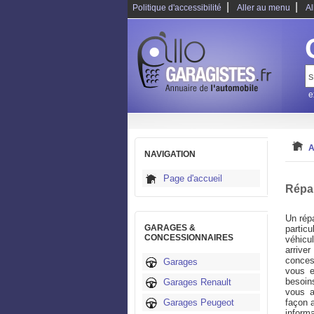
|
|
Politique d'accessibilité
Aller au menu
Al
e
A
NAVIGATION
Page d'accueil
Répa
Un répa
GARAGES &
partic
CONCESSIONNAIRES
véhicul
arriver
concess
Garages
vous e
besoin
Garages Renault
vous a
Garages Peugeot
façon a
inform