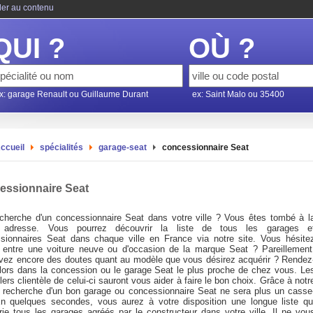
ler au contenu
QUI ?
OÙ ?
x: garage Renault ou Guillaume Durant
ex: Saint Malo ou 35400
ccueil
spécialités
garage-seat
concessionnaire Seat
essionnaire Seat
echerche d'un concessionnaire Seat dans votre ville ? Vous êtes tombé à l
 adresse. Vous pourrez découvrir la liste de tous les garages e
sionnaires Seat dans chaque ville en France via notre site. Vous hésite
 entre une voiture neuve ou d'occasion de la marque Seat ? Pareillement
vez encore des doutes quant au modèle que vous désirez acquérir ? Rendez
lors dans la concession ou le garage Seat le plus proche de chez vous. Le
lers clientèle de celui-ci sauront vous aider à faire le bon choix. Grâce à notr
la recherche d'un bon garage ou concessionnaire Seat ne sera plus un casse
En quelques secondes, vous aurez à votre disposition une longue liste qu
orie tous les garages agréés par le constructeur dans votre ville. Il ne vou