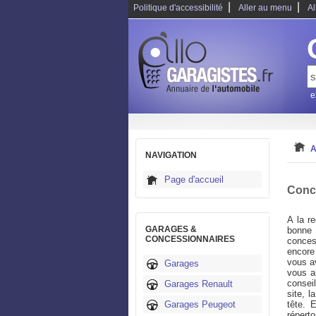
|
|
Politique d'accessibilité
Aller au menu
Al
e
A
NAVIGATION
Page d'accueil
Conc
A la r
GARAGES &
bonne
CONCESSIONNAIRES
conces
encore
vous a
Garages
vous a
conseil
Garages Renault
site, 
Garages Peugeot
tête. 
répert