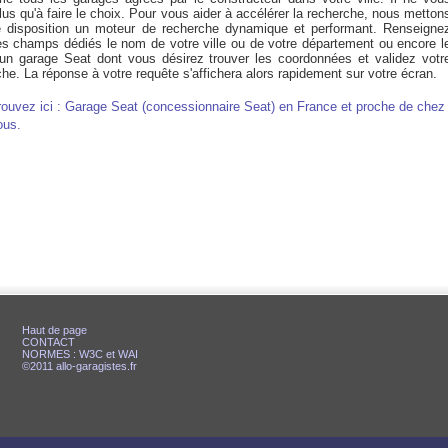
lus qu'à faire le choix. Pour vous aider à accélérer la recherche, nous metton
e disposition un moteur de recherche dynamique et performant. Renseigne
es champs dédiés le nom de votre ville ou de votre département ou encore l
un garage Seat dont vous désirez trouver les coordonnées et validez votr
he. La réponse à votre requête s'affichera alors rapidement sur votre écran.
rouvez ici : Garage Seat (concessionnaire Seat) en France et proche de chez
ous.
Haut de page
CONTACT
NORMES : W3C et WAI
©2011 allo-garagistes.fr