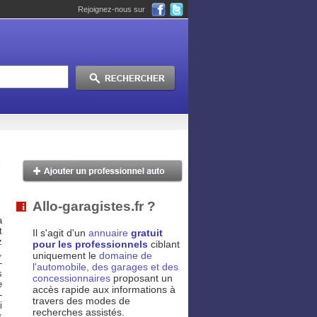
Rejoignez-nous sur
Allo-garagistes.fr ?
a
t
Il s'agit d'un
annuaire
gratuit
z
pour les professionnels
ciblant
,
uniquement le
domaine de
-
l'automobile, des garages et des
s
concessionnaires
proposant un
e
accès rapide aux informations à
-
travers des modes de
i
recherches assistés.
s