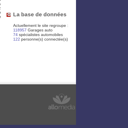
s
z
e
La base de données
e
Actuellement le site regroupe :
118957
Garages auto
74
spécialistes automobiles
122
personne(s) connectée(s)