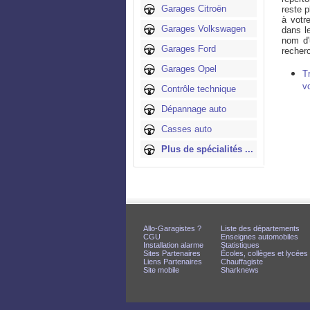
Garages Citroën
reste p
à votr
Garages Volkswagen
dans l
nom d'
Garages Ford
recherc
Garages Opel
T
v
Contrôle technique
Dépannage auto
Casses auto
Plus de spécialités ...
Allo-Garagistes ?
Liste des départements
CGU
Enseignes automobiles
Installation alarme
Statistiques
Sites Partenaires
Écoles, collèges et lycées
Liens Partenaires
Chauffagiste
Site mobile
Sharknews