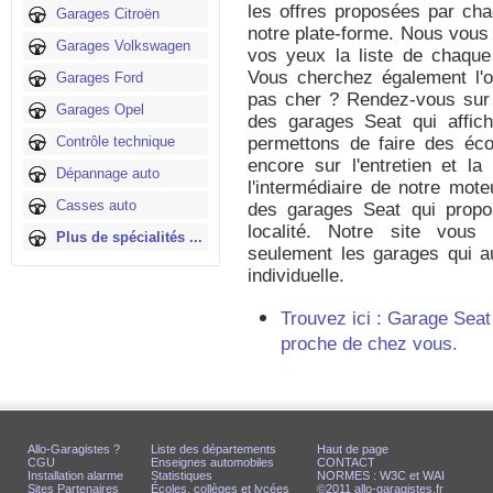
les offres proposées par cha
Garages Citroën
notre plate-forme. Nous vous
Garages Volkswagen
vos yeux la liste de chaqu
Vous cherchez également l'o
Garages Ford
pas cher ? Rendez-vous sur 
Garages Opel
des garages Seat qui affic
Contrôle technique
permettons de faire des éco
encore sur l'entretien et la
Dépannage auto
l'intermédiaire de notre mot
Casses auto
des garages Seat qui propo
localité. Notre site vous
Plus de spécialités ...
seulement les garages qui au
individuelle.
Trouvez ici : Garage Seat
proche de chez vous.
Allo-Garagistes ?
Liste des départements
Haut de page
CGU
Enseignes automobiles
CONTACT
Installation alarme
Statistiques
NORMES : W3C et WAI
Sites Partenaires
Écoles, collèges et lycées
©2011 allo-garagistes.fr