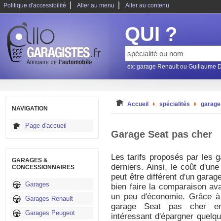
|
|
Politique d'accessibilité
Aller au menu
Aller au contenu
QUI ?
ex: garage Renault ou Guillaume 
Accueil
spécialités
garage
NAVIGATION
Page d'accueil
Garage Seat pas cher
Les tarifs proposés par les g
GARAGES &
derniers. Ainsi, le coût d'un
CONCESSIONNAIRES
peut être différent d'un garag
Garages
bien faire la comparaison ava
un peu d'économie. Grâce à 
Garages Renault
garage Seat pas cher en 
Garages Peugeot
intéressant d'épargner quelq