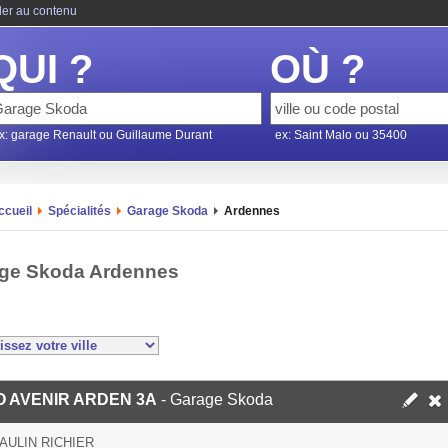
ler au contenu
QUI ?
OÙ ?
x: garage Renault ou Guillaume Durant
ex: Saint Malo ou 35400
ccueil
Spécialités
Garage Skoda
Ardennes
ge Skoda Ardennes
 AVENIR ARDEN 3A
- Garage Skoda
AULIN RICHIER