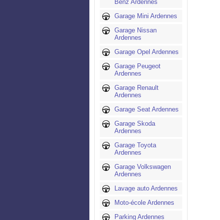
Benz Ardennes
Garage Mini Ardennes
Garage Nissan
Ardennes
Garage Opel Ardennes
Garage Peugeot
Ardennes
Garage Renault
Ardennes
Garage Seat Ardennes
Garage Skoda
Ardennes
Garage Toyota
Ardennes
Garage Volkswagen
Ardennes
Lavage auto Ardennes
Moto-école Ardennes
Parking Ardennes