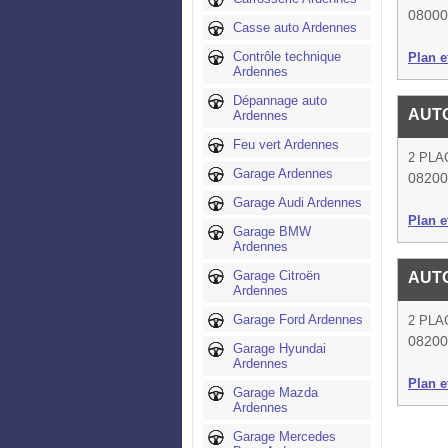
08000 
Casse auto Ardennes
Contrôle technique
Plan et
Ardennes
Dépannage auto
AUTO
Ardennes
Feu vert Ardennes
2 PLA
Garage Ardennes
08200
Garage Audi Ardennes
Plan et
Garage BMW
Ardennes
Garage Citroën
AUTO
Ardennes
Garage Ford Ardennes
2 PLA
08200
Garage Hyundai
Ardennes
Plan et
Garage Mazda
Ardennes
Garage Mercedes