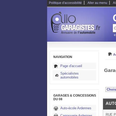
|
|
Politique d'accessibilité
Aller au menu
Al
e
A
NAVIGATION
Page d'accueil
Gara
Spécialistes
automobiles
GARAGES & CONCESSIONS
DU 08
AUTO
Auto-école Ardennes
RUE P
Carrosserie Ardennes