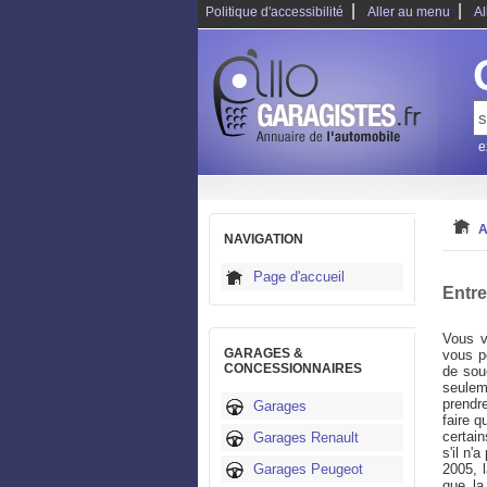
|
|
Politique d'accessibilité
Aller au menu
Al
e
A
NAVIGATION
Page d'accueil
Entre
Vous v
GARAGES &
vous p
CONCESSIONNAIRES
de souc
seulem
prendr
Garages
faire q
certai
Garages Renault
s'il n'
Garages Peugeot
2005, 
que la