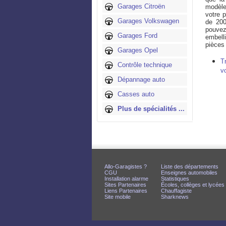
Garages Citroën
modèle
votre 
Garages Volkswagen
de 200
pouvez
Garages Ford
embell
pièces 
Garages Opel
T
Contrôle technique
v
Dépannage auto
Casses auto
Plus de spécialités ...
Allo-Garagistes ?
Liste des départements
CGU
Enseignes automobiles
Installation alarme
Statistiques
Sites Partenaires
Écoles, collèges et lycées
Liens Partenaires
Chauffagiste
Site mobile
Sharknews