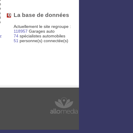
n
e
s
La base de données
i
s
Actuellement le site regroupe :
118957
Garages auto
74
spécialistes automobiles
ez
51
personne(s) connectée(s)