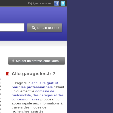
Rejoignez-nous sur
Allo-garagistes.fr ?
s
s
Il s'agit d'un
annuaire
gratuit
n
pour les professionnels
ciblant
r
uniquement le
domaine de
s
l'automobile, des garages et des
,
concessionnaires
proposant un
e
accès rapide aux informations à
n
travers des modes de
s
recherches assistés.
s