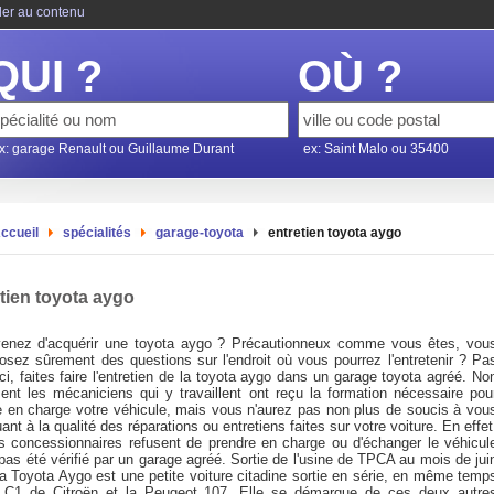
ler au contenu
QUI ?
OÙ ?
x: garage Renault ou Guillaume Durant
ex: Saint Malo ou 35400
ccueil
spécialités
garage-toyota
entretien toyota aygo
tien toyota aygo
enez d'acquérir une toyota aygo ? Précautionneux comme vous êtes, vou
osez sûrement des questions sur l'endroit où vous pourrez l'entretenir ? Pa
i, faites faire l'entretien de la toyota aygo dans un garage toyota agréé. No
ent les mécaniciens qui y travaillent ont reçu la formation nécessaire pou
e en charge votre véhicule, mais vous n'aurez pas non plus de soucis à vou
uant à la qualité des réparations ou entretiens faites sur votre voiture. En effet
ns concessionnaires refusent de prendre en charge ou d'échanger le véhicul
a pas été vérifié par un garage agréé. Sortie de l'usine de TPCA au mois de jui
la Toyota Aygo est une petite voiture citadine sortie en série, en même temp
 C1 de Citroën et la Peugeot 107. Elle se démarque de ces deux autre