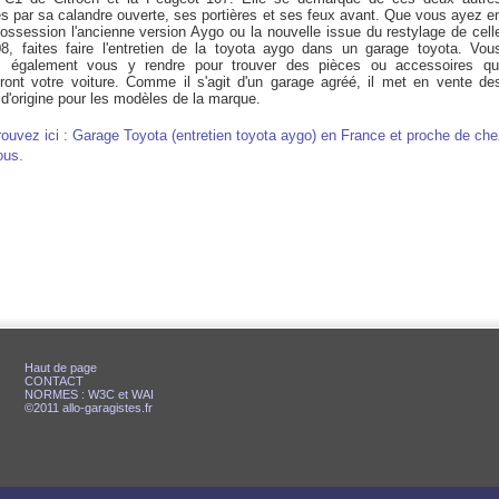
s par sa calandre ouverte, ses portières et ses feux avant. Que vous ayez e
possession l'ancienne version Aygo ou la nouvelle issue du restylage de cell
8, faites faire l'entretien de la toyota aygo dans un garage toyota. Vou
 également vous y rendre pour trouver des pièces ou accessoires qu
iront votre voiture. Comme il s'agit d'un garage agréé, il met en vente de
d'origine pour les modèles de la marque.
rouvez ici : Garage Toyota (entretien toyota aygo) en France et proche de ch
ous.
Haut de page
CONTACT
NORMES : W3C et WAI
©2011 allo-garagistes.fr