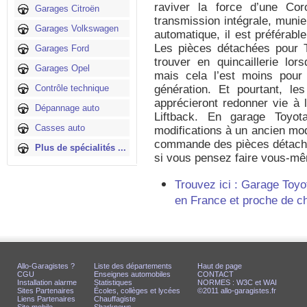
raviver la force d’une Cor
Garages Citroën
transmission intégrale, munie
Garages Volkswagen
automatique, il est préférabl
Les pièces détachées pour T
Garages Ford
trouver en quincaillerie lor
Garages Opel
mais cela l’est moins pour
Contrôle technique
génération. Et pourtant, l
apprécieront redonner vie à 
Dépannage auto
Liftback. En garage Toyota
Casses auto
modifications à un ancien mod
commande des pièces détaché
Plus de spécialités ...
si vous pensez faire vous-mêm
Trouvez ici : Garage Toyo
en France et proche de c
Allo-Garagistes ?
Liste des départements
Haut de page
CGU
Enseignes automobiles
CONTACT
Installation alarme
Statistiques
NORMES : W3C et WAI
Sites Partenaires
Écoles, collèges et lycées
©2011 allo-garagistes.fr
Liens Partenaires
Chauffagiste