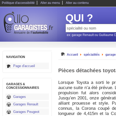
|
|
Politique d'accessibilité
Aller au menu
Aller au contenu
QUI ?
ex: garage Renault ou Guillaume 
Accueil
spécialités
garage
NAVIGATION
Page d'accueil
Pièces détachées toyot
Lorsque Toyota a sorti le 
GARAGES &
aucune suite n’a été prévue.
CONCESSIONNAIRES
propulsion fut alors cons
Garages
Jusqu’en 2001, onze générat
alliant prouesse et style. 
Garages Renault
connus, la Corona coupé de
Garages Peugeot
longueur de 4,415m et la C