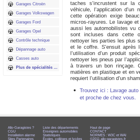
taches s’incrustent sur la 
Garages Citroën
véhicule, l’application d’un 
Garages Volkswagen
cette opération exige beauc
micros-rayures. Le lavage et
Garages Ford
aussi les automobilistes vu q
Garages Opel
sont incluses dans cette op
Contrôle technique
nettoyer les parties les plus
et le coffre. S’ensuit après 
Dépannage auto
l’utilisation d’un produit sp
Casses auto
nettoyer les pneus par l’appl
à travers un bon rinçage. 
Plus de spécialités ...
matières en plastique et en v
requiert l’utilisation d’un sha
Trouvez ici : Lavage auto
et proche de chez vous.
Allo-Garagistes ?
Liste des départements
Haut de page
CGU
Enseignes automobiles
CONTACT
Installation alarme
Statistiques
NORMES : W3C et WAI
Sites Partenaires
Écoles, collèges et lycées
©2011 allo-garagistes.fr