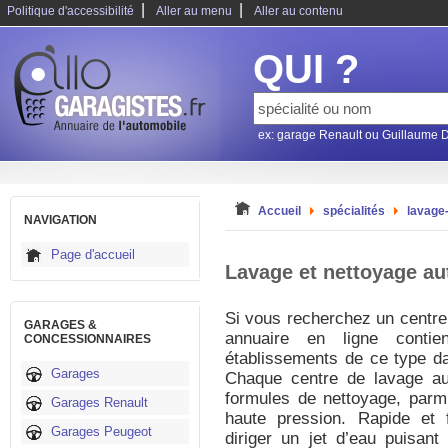
|
|
Politique d'accessibilité
Aller au menu
Aller au contenu
QUI ?
ex: garage Renault ou Guillaume 
Accueil
spécialités
lavage
NAVIGATION
Page d'accueil
Lavage et nettoyage au
Si vous recherchez un centre 
GARAGES &
annuaire en ligne contie
CONCESSIONNAIRES
établissements de ce type da
Garages
Chaque centre de lavage aut
formules de nettoyage, parmi
Garages Renault
haute pression. Rapide et f
Garages Peugeot
diriger un jet d’eau puisant