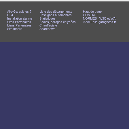
Allo-Garagistes ?
Liste des départements
Haut de page
CGU
Enseignes automobiles
CONTACT
Installation alarme
Statistiques
NORMES : W3C et WAI
Sites Partenaires
Écoles, collèges et lycées
©2011 allo-garagistes.fr
Liens Partenaires
Chauffagiste
Site mobile
Sharknews