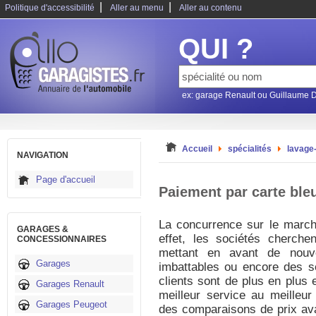
|
|
Politique d'accessibilité
Aller au menu
Aller au contenu
QUI ?
ex: garage Renault ou Guillaume 
Accueil
spécialités
lavage
NAVIGATION
Page d'accueil
Paiement par carte bleu
La concurrence sur le march
GARAGES &
effet, les sociétés cherche
CONCESSIONNAIRES
mettant en avant de nouve
Garages
imbattables ou encore des ser
clients sont de plus en plus 
Garages Renault
meilleur service au meilleur 
Garages Peugeot
des comparaisons de prix ava